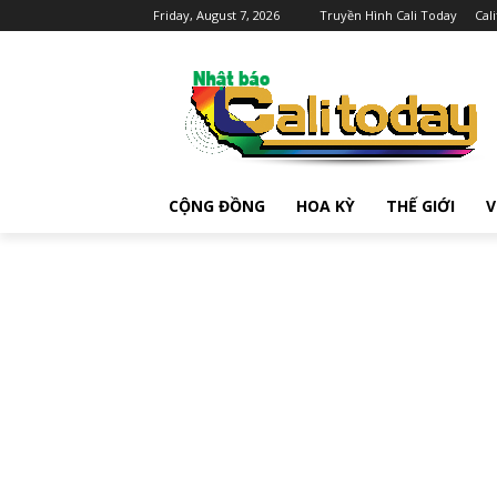
Friday, August 7, 2026
Truyền Hình Cali Today
Cal
CỘNG ĐỒNG
HOA KỲ
THẾ GIỚI
V