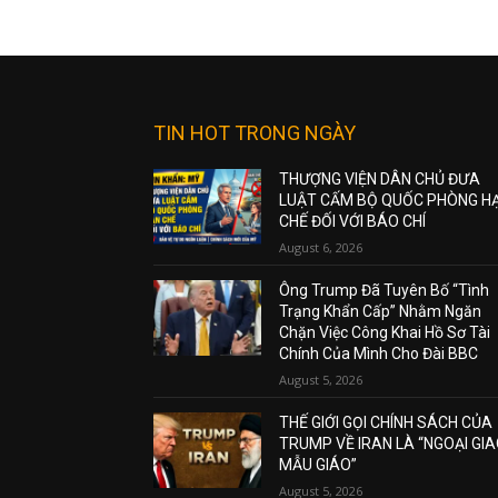
TIN HOT TRONG NGÀY
THƯỢNG VIỆN DÂN CHỦ ĐƯA
LUẬT CẤM BỘ QUỐC PHÒNG H
CHẾ ĐỐI VỚI BÁO CHÍ
August 6, 2026
Ông Trump Đã Tuyên Bố “Tình
Trạng Khẩn Cấp” Nhằm Ngăn
Chặn Việc Công Khai Hồ Sơ Tài
Chính Của Mình Cho Đài BBC
August 5, 2026
THẾ GIỚI GỌI CHÍNH SÁCH CỦA
TRUMP VỀ IRAN LÀ “NGOẠI GI
MẪU GIÁO”
August 5, 2026