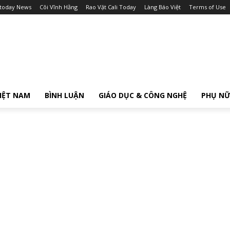
itoday News
Cõi Vĩnh Hằng
Rao Vặt Cali Today
Làng Báo Việt
Terms of Use
IỆT NAM
BÌNH LUẬN
GIÁO DỤC & CÔNG NGHỆ
PHỤ N