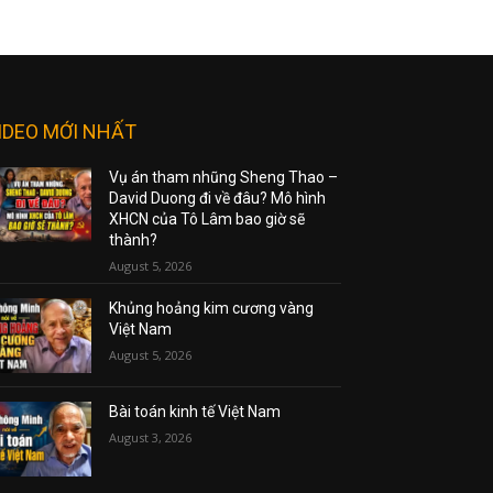
IDEO MỚI NHẤT
Vụ án tham nhũng Sheng Thao –
David Duong đi về đâu? Mô hình
XHCN của Tô Lâm bao giờ sẽ
thành?
August 5, 2026
Khủng hoảng kim cương vàng
Việt Nam
August 5, 2026
Bài toán kinh tế Việt Nam
August 3, 2026