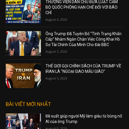
THƯỢNG VIỆN DÂN CHỦ ĐƯA LUẬT CẤM
BỘ QUỐC PHÒNG HẠN CHẾ ĐỐI VỚI BÁO
CHÍ
August 6, 2026
Ông Trump Đã Tuyên Bố “Tình Trạng Khẩn
Cấp” Nhằm Ngăn Chặn Việc Công Khai Hồ
Sơ Tài Chính Của Mình Cho Đài BBC
August 5, 2026
THẾ GIỚI GỌI CHÍNH SÁCH CỦA TRUMP VỀ
IRAN LÀ “NGOẠI GIAO MẪU GIÁO”
August 5, 2026
BÀI VIẾT MỚI NHẤT
Đề xuất giúp người Mỹ làm giàu từ bùng nổ
AI của ông Trump
August 8, 2026