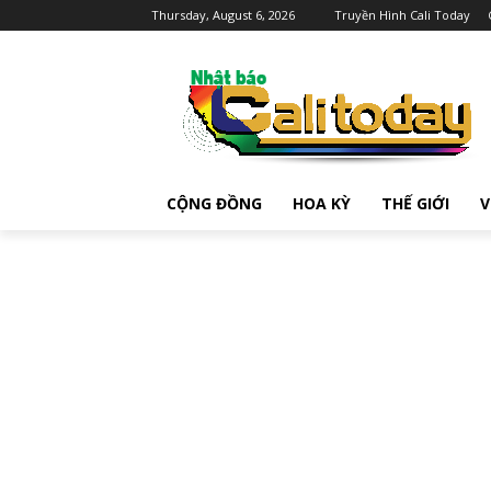
Thursday, August 6, 2026
Truyền Hình Cali Today
CỘNG ĐỒNG
HOA KỲ
THẾ GIỚI
V