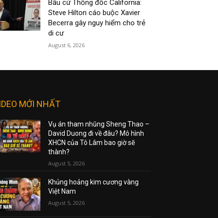
Bầu cử Thống đốc California:
Steve Hilton cáo buộc Xavier
Becerra gây nguy hiểm cho trẻ
di cư
August 6, 2026
IDEO MỚI NHẤT
Vụ án tham nhũng Sheng Thao –
David Duong đi về đâu? Mô hình
XHCN của Tô Lâm bao giờ sẽ
thành?
August 5, 2026
Khủng hoảng kim cương vàng
Việt Nam
August 5, 2026