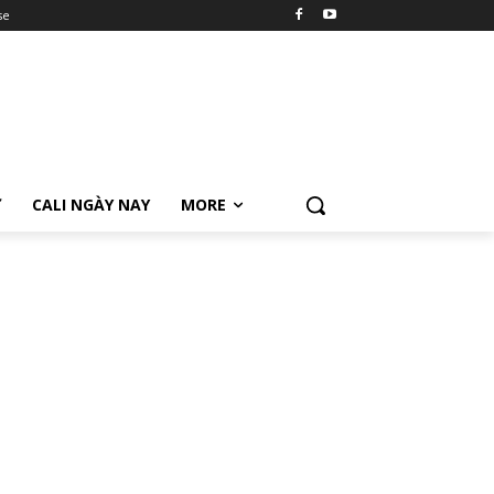
se
Ữ
CALI NGÀY NAY
MORE