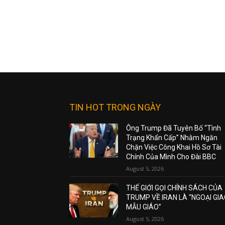
TIN HOT TRONG NGÀY
Ông Trump Đã Tuyên Bố “Tình
Trạng Khẩn Cấp” Nhằm Ngăn
Chặn Việc Công Khai Hồ Sơ Tài
Chính Của Mình Cho Đài BBC
August 5, 2026
THẾ GIỚI GỌI CHÍNH SÁCH CỦA
TRUMP VỀ IRAN LÀ “NGOẠI GI
MẪU GIÁO”
August 5, 2026