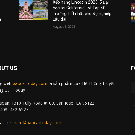
Xếp hạng LinkedIn 2026: 5 Đại
học tại California Lọt Top 40
Trường Tốt nhất cho Sự nghiệp
m
Lâu dài
August 6, 2026
OUT US
F
ng web
baocalitoday.com
là sản phẩm của Hệ Thống Truyền
g Cali Today
soạn: 1310 Tully Road #109, San Jose, CA 95122
Te
 (408) 482-6527
act us:
nam@baocalitoday.com