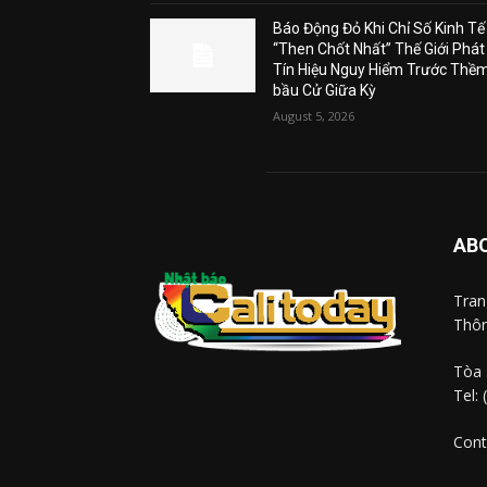
Báo Động Đỏ Khi Chỉ Số Kinh Tế
“Then Chốt Nhất” Thế Giới Phát
Tín Hiệu Nguy Hiểm Trước Thề
bầu Cử Giữa Kỳ
August 5, 2026
AB
Tra
Thôn
Tòa 
Tel:
Cont