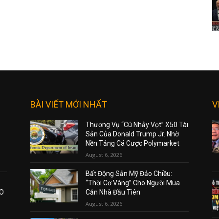
BÀI VIẾT MỚI NHẤT
V
Thương Vụ “Cú Nhảy Vọt” X50 Tài
Sản Của Donald Trump Jr. Nhờ
Nền Tảng Cá Cược Polymarket
August 6, 2026
Bất Động Sản Mỹ Đảo Chiều:
“Thời Cơ Vàng” Cho Người Mua
AO
Căn Nhà Đầu Tiên
August 6, 2026