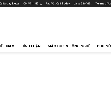
Calitoday News
Cõi Vĩnh Hằng
Rao Vặt Cali Today
Làng Báo Việt
Terms of U
IỆT NAM
BÌNH LUẬN
GIÁO DỤC & CÔNG NGHỆ
PHỤ N