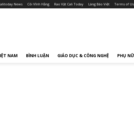
alitoday News
Cõi Vĩnh Hằng
Rao Vặt Cali Today
Làng Báo Việt
Terms of Us
IỆT NAM
BÌNH LUẬN
GIÁO DỤC & CÔNG NGHỆ
PHỤ N