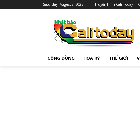
Saturday, August 8, 2026
Truyền Hình Cali Today
C
CỘNG ĐỒNG
HOA KỲ
THẾ GIỚI
V