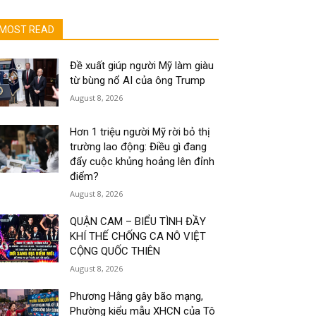
MOST READ
Đề xuất giúp người Mỹ làm giàu
từ bùng nổ AI của ông Trump
August 8, 2026
Hơn 1 triệu người Mỹ rời bỏ thị
trường lao động: Điều gì đang
đẩy cuộc khủng hoảng lên đỉnh
điểm?
August 8, 2026
QUẬN CAM – BIỂU TÌNH ĐẦY
KHÍ THẾ CHỐNG CA NÔ VIỆT
CỘNG QUỐC THIÊN
August 8, 2026
Phương Hằng gây bão mạng,
Phường kiểu mẫu XHCN của Tô