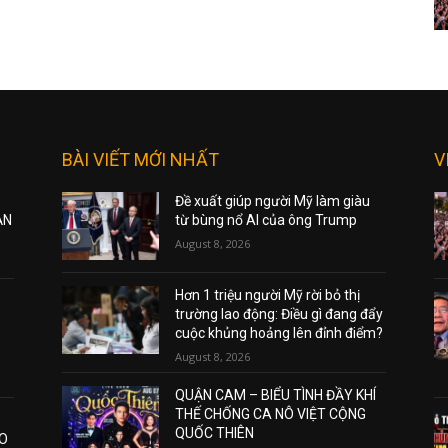
BÀI VIẾT MỚI NHẤT
V
Đề xuất giúp người Mỹ làm giàu
ẠN
từ bùng nổ AI của ông Trump
August 8, 2026
Hơn 1 triệu người Mỹ rời bỏ thị
trường lao động: Điều gì đang đẩy
cuộc khủng hoảng lên đỉnh điểm?
August 8, 2026
QUẬN CAM – BIỂU TÌNH ĐẦY KHÍ
THẾ CHỐNG CA NÔ VIỆT CỘNG
QUỐC THIÊN
AO