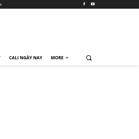
e
Ữ
CALI NGÀY NAY
MORE