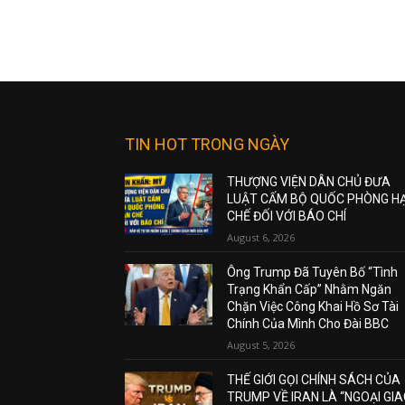
TIN HOT TRONG NGÀY
THƯỢNG VIỆN DÂN CHỦ ĐƯA
LUẬT CẤM BỘ QUỐC PHÒNG H
CHẾ ĐỐI VỚI BÁO CHÍ
August 6, 2026
Ông Trump Đã Tuyên Bố “Tình
Trạng Khẩn Cấp” Nhằm Ngăn
Chặn Việc Công Khai Hồ Sơ Tài
Chính Của Mình Cho Đài BBC
August 5, 2026
THẾ GIỚI GỌI CHÍNH SÁCH CỦA
TRUMP VỀ IRAN LÀ “NGOẠI GI