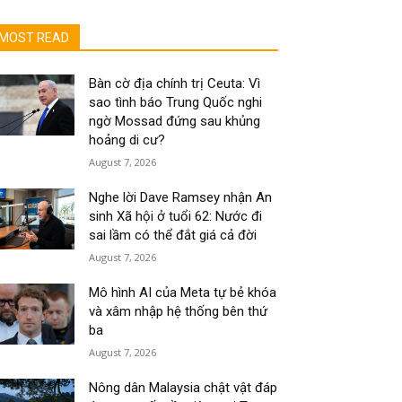
MOST READ
Bàn cờ địa chính trị Ceuta: Vì
sao tình báo Trung Quốc nghi
ngờ Mossad đứng sau khủng
hoảng di cư?
August 7, 2026
Nghe lời Dave Ramsey nhận An
sinh Xã hội ở tuổi 62: Nước đi
sai lầm có thể đắt giá cả đời
August 7, 2026
Mô hình AI của Meta tự bẻ khóa
và xâm nhập hệ thống bên thứ
ba
August 7, 2026
Nông dân Malaysia chật vật đáp