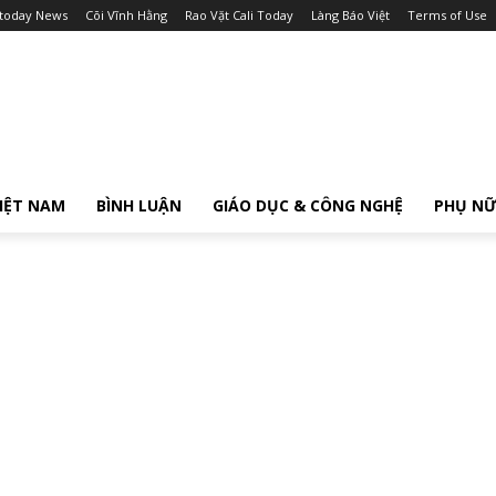
itoday News
Cõi Vĩnh Hằng
Rao Vặt Cali Today
Làng Báo Việt
Terms of Use
IỆT NAM
BÌNH LUẬN
GIÁO DỤC & CÔNG NGHỆ
PHỤ N