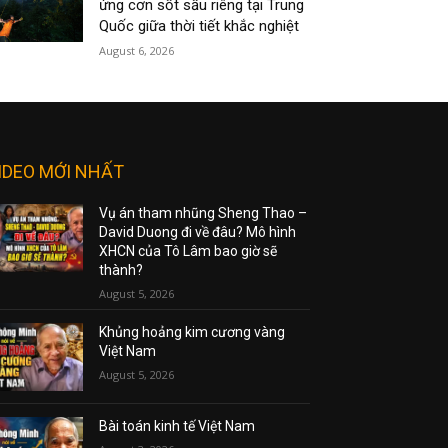
ứng cơn sốt sầu riêng tại Trung
Quốc giữa thời tiết khắc nghiệt
August 6, 2026
IDEO MỚI NHẤT
Vụ án tham nhũng Sheng Thao –
David Duong đi về đâu? Mô hình
XHCN của Tô Lâm bao giờ sẽ
thành?
August 5, 2026
Khủng hoảng kim cương vàng
Việt Nam
August 5, 2026
Bài toán kinh tế Việt Nam