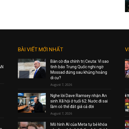
BÀI VIẾT MỚI NHẤT
V
Bàn cờ địa chính trị Ceuta: Vì sao
ẠN
tình báo Trung Quốc nghi ngờ
Mossad đứng sau khủng hoảng
di cư?
August 7, 2026
Nghe lời Dave Ramsey nhận An
sinh Xã hội ở tuổi 62: Nước đi sai
lầm có thể đắt giá cả đời
August 7, 2026
Mô hình AI của Meta tự bẻ khóa