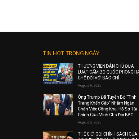
TIN HOT TRONG NGÀY
THƯỢNG VIỆN DÂN CHỦ ĐƯA
LUẬT CẤM BỘ QUỐC PHÒNG H
CHẾ ĐỐI VỚI BÁO CHÍ
August 6, 2026
Ông Trump Đã Tuyên Bố “Tình
Trạng Khẩn Cấp” Nhằm Ngăn
Chặn Việc Công Khai Hồ Sơ Tài
Chính Của Mình Cho Đài BBC
August 5, 2026
THẾ GIỚI GỌI CHÍNH SÁCH CỦA