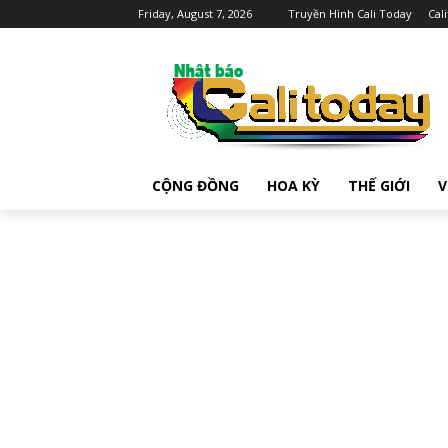
Friday, August 7, 2026
Truyền Hình Cali Today
Cal
CỘNG ĐỒNG
HOA KỲ
THẾ GIỚI
V