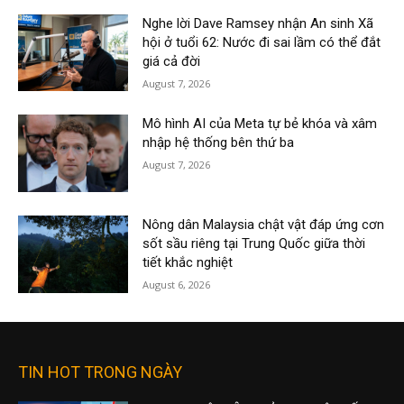
Nghe lời Dave Ramsey nhận An sinh Xã
hội ở tuổi 62: Nước đi sai lầm có thể đắt
giá cả đời
August 7, 2026
Mô hình AI của Meta tự bẻ khóa và xâm
nhập hệ thống bên thứ ba
August 7, 2026
Nông dân Malaysia chật vật đáp ứng cơn
sốt sầu riêng tại Trung Quốc giữa thời
tiết khắc nghiệt
August 6, 2026
TIN HOT TRONG NGÀY