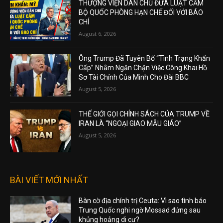
THƯỢNG VIỆN DÂN CHỦ ĐƯA LUẬT CẤM
BỘ QUỐC PHÒNG HẠN CHẾ ĐỐI VỚI BÁO
CHÍ
August 6, 2026
Ông Trump Đã Tuyên Bố “Tình Trạng Khẩn
Cấp” Nhằm Ngăn Chặn Việc Công Khai Hồ
Sơ Tài Chính Của Mình Cho Đài BBC
August 5, 2026
THẾ GIỚI GỌI CHÍNH SÁCH CỦA TRUMP VỀ
IRAN LÀ “NGOẠI GIAO MẪU GIÁO”
August 5, 2026
BÀI VIẾT MỚI NHẤT
Bàn cờ địa chính trị Ceuta: Vì sao tình báo
Trung Quốc nghi ngờ Mossad đứng sau
khủng hoảng di cư?