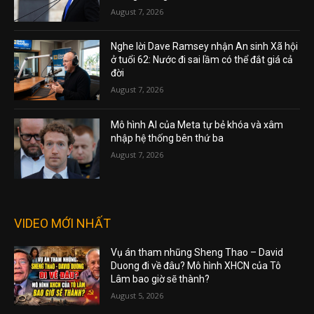
August 7, 2026
Nghe lời Dave Ramsey nhận An sinh Xã hội
ở tuổi 62: Nước đi sai lầm có thể đắt giá cả
đời
August 7, 2026
Mô hình AI của Meta tự bẻ khóa và xâm
nhập hệ thống bên thứ ba
August 7, 2026
VIDEO MỚI NHẤT
Vụ án tham nhũng Sheng Thao – David
Duong đi về đâu? Mô hình XHCN của Tô
Lâm bao giờ sẽ thành?
August 5, 2026