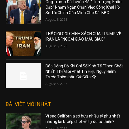
Ông Trump Đã Tuyên Bố “Tình Trạng Khẩn
Cấp” Nhằm Ngăn Chặn Việc Công Khai Hồ
Sơ Tài Chính Của Mình Cho Đài BBC
August 5, 2026
THẾ GIỚI GỌI CHÍNH SÁCH CỦA TRUMP VỀ
IRAN LÀ “NGOẠI GIAO MẪU GIÁO”
August 5, 2026
Báo Động Đỏ Khi Chỉ Số Kinh Tế “Then Chốt
Nhất” Thế Giới Phát Tín Hiệu Nguy Hiểm
Trước Thềm bầu Cử Giữa Kỳ
August 5, 2026
BÀI VIẾT MỚI NHẤT
Vì sao California sở hữu nhiều tỷ phú nhất
nhưng lại bị xếp chót về tự do từ thiện?
August 6, 2026