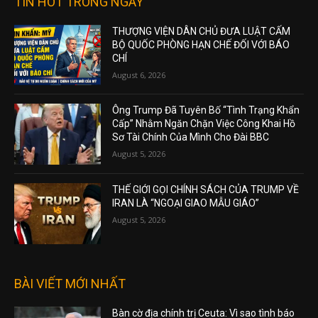
TIN HOT TRONG NGÀY
THƯỢNG VIỆN DÂN CHỦ ĐƯA LUẬT CẤM
BỘ QUỐC PHÒNG HẠN CHẾ ĐỐI VỚI BÁO
CHÍ
August 6, 2026
Ông Trump Đã Tuyên Bố “Tình Trạng Khẩn
Cấp” Nhằm Ngăn Chặn Việc Công Khai Hồ
Sơ Tài Chính Của Mình Cho Đài BBC
August 5, 2026
THẾ GIỚI GỌI CHÍNH SÁCH CỦA TRUMP VỀ
IRAN LÀ “NGOẠI GIAO MẪU GIÁO”
August 5, 2026
BÀI VIẾT MỚI NHẤT
Bàn cờ địa chính trị Ceuta: Vì sao tình báo