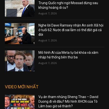
Trung Quốc nghi ngờ Mossad đứng sau
khủng hoảng di cư?
August 7, 2026
Nghe lời Dave Ramsey nhận An sinh Xã hội
ở tuổi 62: Nước đi sai lầm có thể đắt giá cả
đời
August 7, 2026
Mô hình AI của Meta tự bẻ khóa và xâm
nhập hệ thống bên thứ ba
August 7, 2026
VIDEO MỚI NHẤT
Vụ án tham nhũng Sheng Thao – David
Duong đi về đâu? Mô hình XHCN của Tô
Lâm bao giờ sẽ thành?