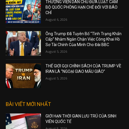
THƯỢNG VIỆN DÂN CHỦ ĐƯA LUẬT CẤM
BỘ QUỐC PHÒNG HẠN CHẾ ĐỐI VỚI BÁO
CHÍ
August 6, 2026
Ông Trump Đã Tuyên Bố “Tình Trạng Khẩn
Cấp” Nhằm Ngăn Chặn Việc Công Khai Hồ
Sơ Tài Chính Của Mình Cho Đài BBC
August 5, 2026
THẾ GIỚI GỌI CHÍNH SÁCH CỦA TRUMP VỀ
IRAN LÀ “NGOẠI GIAO MẪU GIÁO”
August 5, 2026
BÀI VIẾT MỚI NHẤT
GIỚI HẠN THỜI GIAN LƯU TRÚ CỦA SINH
VIÊN QUỐC TẾ
August 8, 2026