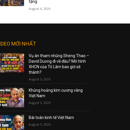
tặng
August 6, 2026
IDEO MỚI NHẤT
Vụ án tham nhũng Sheng Thao –
David Duong đi về đâu? Mô hình
XHCN của Tô Lâm bao giờ sẽ
thành?
August 5, 2026
Khủng hoảng kim cương vàng
Việt Nam
August 5, 2026
Bài toán kinh tế Việt Nam
August 3, 2026