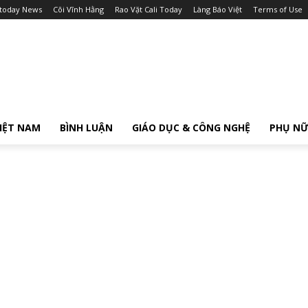
itoday News
Cõi Vĩnh Hằng
Rao Vặt Cali Today
Làng Báo Việt
Terms of Use
IỆT NAM
BÌNH LUẬN
GIÁO DỤC & CÔNG NGHỆ
PHỤ N