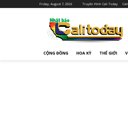
Friday, August 7, 2026
Truyền Hình Cali Today
Cal
CỘNG ĐỒNG
HOA KỲ
THẾ GIỚI
V