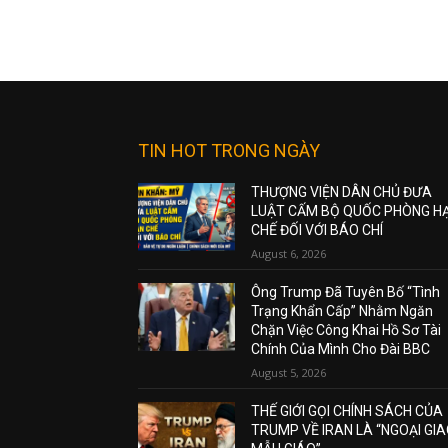
TIN HOT TRONG NGÀY
THƯỢNG VIỆN DÂN CHỦ ĐƯA
LUẬT CẤM BỘ QUỐC PHÒNG H
CHẾ ĐỐI VỚI BÁO CHÍ
August 6, 2026
Ông Trump Đã Tuyên Bố “Tình
Trạng Khẩn Cấp” Nhằm Ngăn
Chặn Việc Công Khai Hồ Sơ Tài
Chính Của Mình Cho Đài BBC
August 5, 2026
THẾ GIỚI GỌI CHÍNH SÁCH CỦA
TRUMP VỀ IRAN LÀ “NGOẠI GI