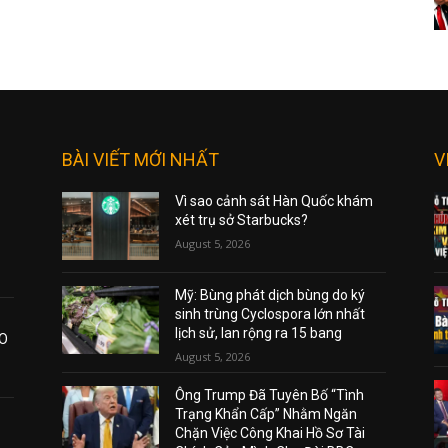
BÀI VIẾT MỚI NHẤT
V
Vì sao cảnh sát Hàn Quốc khám
xét trụ sở Starbucks?
August 5, 2026
Mỹ: Bùng phát dịch bùng do ký
sinh trùng Cyclospora lớn nhất
lịch sử, lan rộng ra 15 bang
AO
August 5, 2026
Ông Trump Đã Tuyên Bố “Tình
Trạng Khẩn Cấp” Nhằm Ngăn
Chặn Việc Công Khai Hồ Sơ Tài