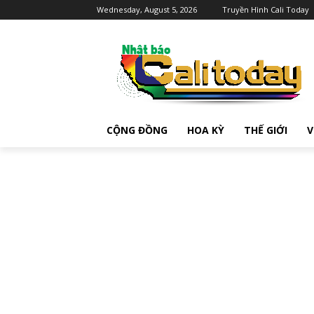
Wednesday, August 5, 2026
Truyền Hình Cali Today
CỘNG ĐỒNG
HOA KỲ
THẾ GIỚI
V