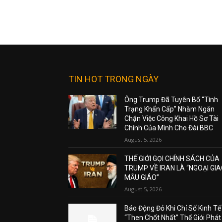
TIN HOT TRONG NGÀY
Ông Trump Đã Tuyên Bố “Tình
Trạng Khẩn Cấp” Nhằm Ngăn
Chặn Việc Công Khai Hồ Sơ Tài
Chính Của Mình Cho Đài BBC
August 5, 2026
THẾ GIỚI GỌI CHÍNH SÁCH CỦA
TRUMP VỀ IRAN LÀ “NGOẠI GI
MẪU GIÁO”
August 5, 2026
Báo Động Đỏ Khi Chỉ Số Kinh Tế
“Then Chốt Nhất” Thế Giới Phát