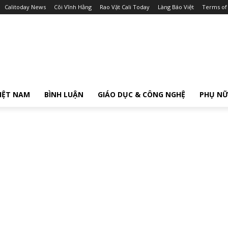
Calitoday News
Cõi Vĩnh Hằng
Rao Vặt Cali Today
Làng Báo Việt
Terms of
IỆT NAM
BÌNH LUẬN
GIÁO DỤC & CÔNG NGHỆ
PHỤ N