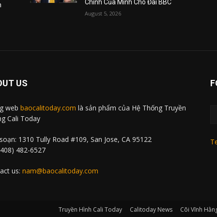
Chính Của Mình Cho Đài BBC
m
August 5, 2026
OUT US
F
ng web
baocalitoday.com
là sản phẩm của Hệ Thống Truyền
g Cali Today
soạn: 1310 Tully Road #109, San Jose, CA 95122
Te
 (408) 482-6527
act us:
nam@baocalitoday.com
Truyền Hình Cali Today
Calitoday News
Cõi Vĩnh Hằn