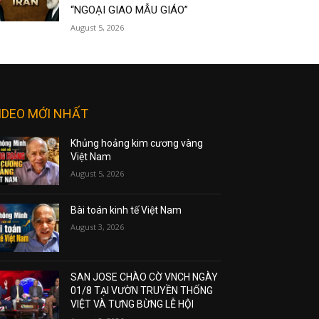
“NGOẠI GIAO MẪU GIÁO”
August 5, 2026
IDEO MỚI NHẤT
Khủng hoảng kim cương vàng
Việt Nam
August 5, 2026
Bài toán kinh tế Việt Nam
August 3, 2026
SAN JOSE CHÀO CỜ VNCH NGÀY
01/8 TẠI VƯỜN TRUYỀN THỐNG
VIỆT VÀ TƯNG BỪNG LỄ HỘI