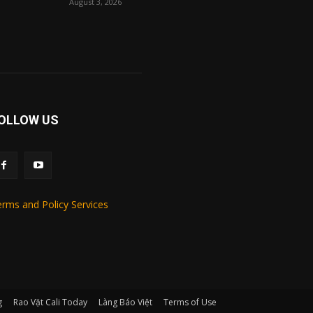
August 3, 2026
OLLOW US
rms and Policy Services
g
Rao Vặt Cali Today
Làng Báo Việt
Terms of Use