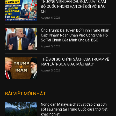
THƯỢNG VIỆN DÂN CHỦ ĐƯA LUẬT CẤM
BỘ QUỐC PHÒNG HẠN CHẾ ĐỐI VỚI BÁO
CHÍ
August 6, 2026
Ông Trump Đã Tuyên Bố “Tình Trạng Khẩn
Cấp” Nhằm Ngăn Chặn Việc Công Khai Hồ
Sơ Tài Chính Của Mình Cho Đài BBC
August 5, 2026
THẾ GIỚI GỌI CHÍNH SÁCH CỦA TRUMP VỀ
IRAN LÀ “NGOẠI GIAO MẪU GIÁO”
August 5, 2026
BÀI VIẾT MỚI NHẤT
Nông dân Malaysia chật vật đáp ứng cơn
sốt sầu riêng tại Trung Quốc giữa thời tiết
khắc nghiệt