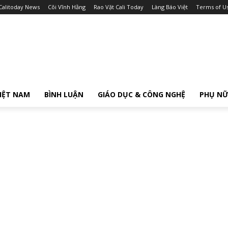
Calitoday News
Cõi Vĩnh Hằng
Rao Vặt Cali Today
Làng Báo Việt
Terms of U
IỆT NAM
BÌNH LUẬN
GIÁO DỤC & CÔNG NGHỆ
PHỤ N