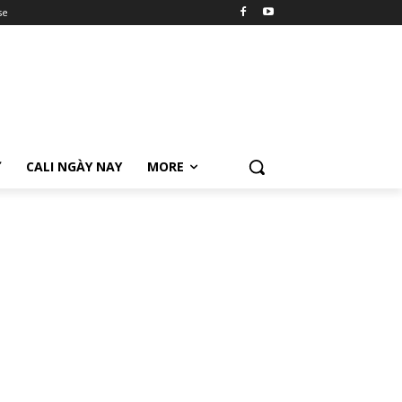
se
Ữ
CALI NGÀY NAY
MORE