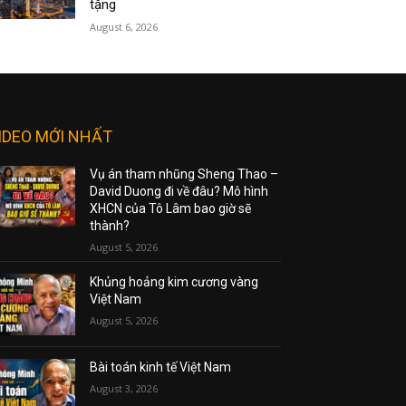
tặng
August 6, 2026
IDEO MỚI NHẤT
Vụ án tham nhũng Sheng Thao –
David Duong đi về đâu? Mô hình
XHCN của Tô Lâm bao giờ sẽ
thành?
August 5, 2026
Khủng hoảng kim cương vàng
Việt Nam
August 5, 2026
Bài toán kinh tế Việt Nam
August 3, 2026