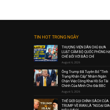
TIN HOT TRONG NGÀY
THƯỢNG VIỆN DÂN CHỦ ĐƯA
LUẬT CẤM BỘ QUỐC PHÒNG H
CHẾ ĐỐI VỚI BÁO CHÍ
August 6, 2026
Ông Trump Đã Tuyên Bố “Tình
Trạng Khẩn Cấp” Nhằm Ngăn
Chặn Việc Công Khai Hồ Sơ Tài
Chính Của Mình Cho Đài BBC
August 5, 2026
THẾ GIỚI GỌI CHÍNH SÁCH CỦA
TRUMP VỀ IRAN LÀ “NGOẠI GI