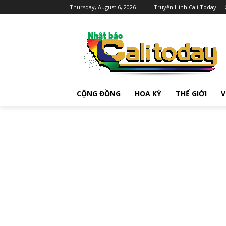
Thursday, August 6, 2026
Truyền Hình Cali Today
CỘNG ĐỒNG
HOA KỲ
THẾ GIỚI
V