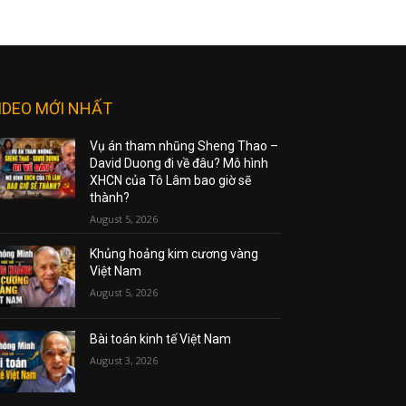
IDEO MỚI NHẤT
Vụ án tham nhũng Sheng Thao –
David Duong đi về đâu? Mô hình
XHCN của Tô Lâm bao giờ sẽ
thành?
August 5, 2026
Khủng hoảng kim cương vàng
Việt Nam
August 5, 2026
Bài toán kinh tế Việt Nam
August 3, 2026