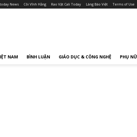
itoday News
Cõi Vĩnh Hằng
Rao Vặt Cali Today
Làng Báo Việt
Terms of Use
IỆT NAM
BÌNH LUẬN
GIÁO DỤC & CÔNG NGHỆ
PHỤ N