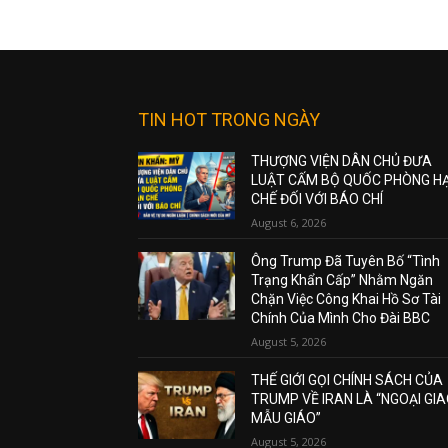
TIN HOT TRONG NGÀY
THƯỢNG VIỆN DÂN CHỦ ĐƯA
LUẬT CẤM BỘ QUỐC PHÒNG H
CHẾ ĐỐI VỚI BÁO CHÍ
August 6, 2026
Ông Trump Đã Tuyên Bố “Tình
Trạng Khẩn Cấp” Nhằm Ngăn
Chặn Việc Công Khai Hồ Sơ Tài
Chính Của Mình Cho Đài BBC
August 5, 2026
THẾ GIỚI GỌI CHÍNH SÁCH CỦA
TRUMP VỀ IRAN LÀ “NGOẠI GI
MẪU GIÁO”
August 5, 2026