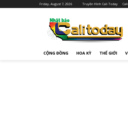
Friday, August 7, 2026
Truyền Hình Cali Today
Cal
CỘNG ĐỒNG
HOA KỲ
THẾ GIỚI
V