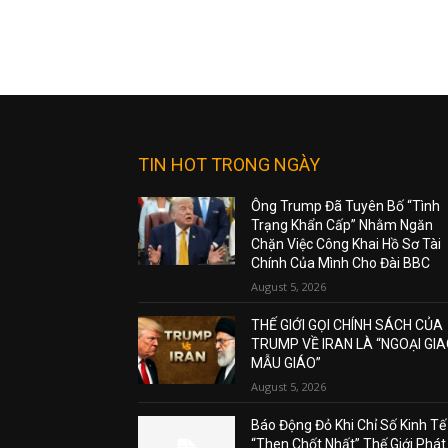
TIN HOT TRONG NGÀY
Ông Trump Đã Tuyên Bố “Tình
Trạng Khẩn Cấp” Nhằm Ngăn
Chặn Việc Công Khai Hồ Sơ Tài
Chính Của Mình Cho Đài BBC
August 5, 2026
THẾ GIỚI GỌI CHÍNH SÁCH CỦA
TRUMP VỀ IRAN LÀ “NGOẠI GI
MẪU GIÁO”
August 5, 2026
Báo Động Đỏ Khi Chỉ Số Kinh Tế
“Then Chốt Nhất” Thế Giới Phát