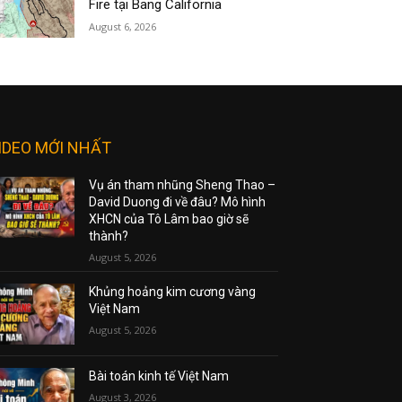
Fire tại Bang California
August 6, 2026
IDEO MỚI NHẤT
Vụ án tham nhũng Sheng Thao –
David Duong đi về đâu? Mô hình
XHCN của Tô Lâm bao giờ sẽ
thành?
August 5, 2026
Khủng hoảng kim cương vàng
Việt Nam
August 5, 2026
Bài toán kinh tế Việt Nam
August 3, 2026