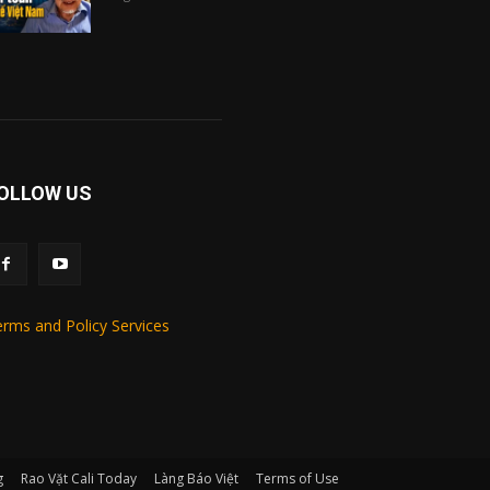
OLLOW US
rms and Policy Services
g
Rao Vặt Cali Today
Làng Báo Việt
Terms of Use