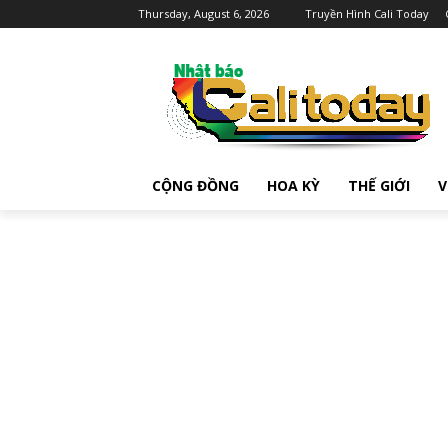
Thursday, August 6, 2026
Truyền Hình Cali Today
CỘNG ĐỒNG
HOA KỲ
THẾ GIỚI
V