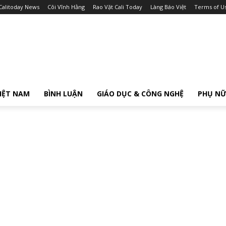
Calitoday News
Cõi Vĩnh Hằng
Rao Vặt Cali Today
Làng Báo Việt
Terms of U
IỆT NAM
BÌNH LUẬN
GIÁO DỤC & CÔNG NGHỆ
PHỤ N