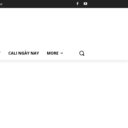
se
Ữ
CALI NGÀY NAY
MORE