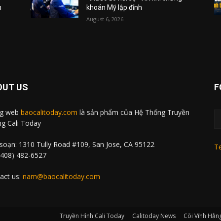
m
khoán Mỹ lập đỉnh
August 6, 2026
OUT US
F
ng web
baocalitoday.com
là sản phẩm của Hệ Thống Truyền
g Cali Today
soạn: 1310 Tully Road #109, San Jose, CA 95122
Te
 (408) 482-6527
act us:
nam@baocalitoday.com
Truyền Hình Cali Today
Calitoday News
Cõi Vĩnh Hằn