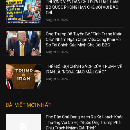
THƯỢNG VIỆN DÂN CHỦ ĐƯA LUẬT CẤM
BỘ QUỐC PHÒNG HẠN CHẾ ĐỐI VỚI BÁO
CHÍ
August 6, 2026
Ông Trump Đã Tuyên Bố “Tình Trạng Khẩn
Cấp” Nhằm Ngăn Chặn Việc Công Khai Hồ
Sơ Tài Chính Của Mình Cho Đài BBC
August 5, 2026
THẾ GIỚI GỌI CHÍNH SÁCH CỦA TRUMP VỀ
IRAN LÀ “NGOẠI GIAO MẪU GIÁO”
August 5, 2026
BÀI VIẾT MỚI NHẤT
Phe Dân Chủ Đang Vạch Ra Kế Hoạch Khác
Thường Với Cơ Hội “Buộc Ông Trump Phải
Chịu Trách Nhiệm Giải Trình”.