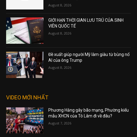
August 8, 2026
GIỚI HẠN THỜI GIAN LƯU TRÚ CỦA SINH
VIÊN QUỐC TẾ
August 8, 2026
Đề xuất giúp người Mỹ làm giàu từ bùng nổ
AI của ông Trump
August 8, 2026
VIDEO MỚI NHẤT
Phương Hằng gây bão mạng, Phường kiểu
mẫu XHCN của Tô Lâm đi về đâu?
August 7, 2026