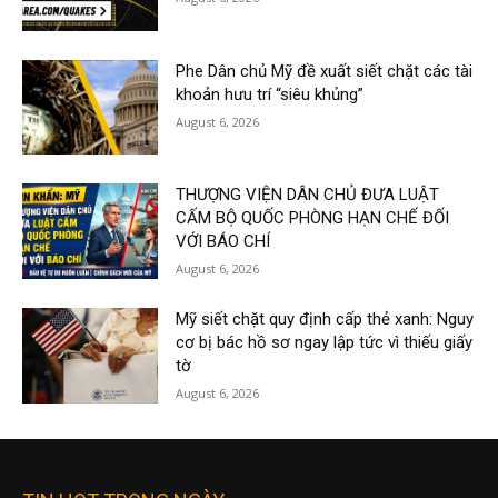
Phe Dân chủ Mỹ đề xuất siết chặt các tài
khoản hưu trí “siêu khủng”
August 6, 2026
THƯỢNG VIỆN DÂN CHỦ ĐƯA LUẬT
CẤM BỘ QUỐC PHÒNG HẠN CHẾ ĐỐI
VỚI BÁO CHÍ
August 6, 2026
Mỹ siết chặt quy định cấp thẻ xanh: Nguy
cơ bị bác hồ sơ ngay lập tức vì thiếu giấy
tờ
August 6, 2026