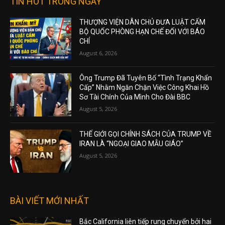
TIN HOT TRONG NGÀY
THƯỢNG VIỆN DÂN CHỦ ĐƯA LUẬT CẤM
BỘ QUỐC PHÒNG HẠN CHẾ ĐỐI VỚI BÁO
CHÍ
August 6, 2026
Ông Trump Đã Tuyên Bố “Tình Trạng Khẩn
Cấp” Nhằm Ngăn Chặn Việc Công Khai Hồ
Sơ Tài Chính Của Mình Cho Đài BBC
August 5, 2026
THẾ GIỚI GỌI CHÍNH SÁCH CỦA TRUMP VỀ
IRAN LÀ “NGOẠI GIAO MẪU GIÁO”
August 5, 2026
BÀI VIẾT MỚI NHẤT
Bắc California liên tiếp rung chuyển bởi hai