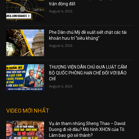
trận động đất
August 6, 2026
Phe Dân chủ Mỹ đề xuất siết chặt các tài
khoản hưu trí “siêu khủng”
August 6, 2026
THƯỢNG VIỆN DÂN CHỦ ĐƯA LUẬT CẤM
BỘ QUỐC PHÒNG HẠN CHẾ ĐỐI VỚI BÁO
CHÍ
August 6, 2026
VIDEO MỚI NHẤT
Vụ án tham nhũng Sheng Thao – David
Duong đi về đâu? Mô hình XHCN của Tô
Lâm bao giờ sẽ thành?