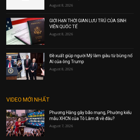
August 8, 2026
GIỚI HẠN THỜI GIAN LƯU TRÚ CỦA SINH
VIÊN QUỐC TẾ
August 8, 2026
Đề xuất giúp người Mỹ làm giàu từ bùng nổ
AI của ông Trump
August 8, 2026
VIDEO MỚI NHẤT
Phương Hằng gây bão mạng, Phường kiểu
mẫu XHCN của Tô Lâm đi về đâu?
August 7, 2026