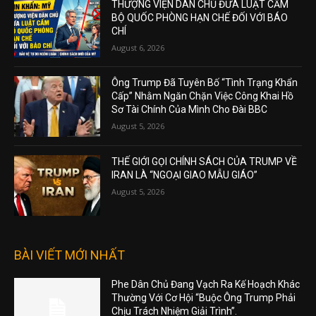
THƯỢNG VIỆN DÂN CHỦ ĐƯA LUẬT CẤM
BỘ QUỐC PHÒNG HẠN CHẾ ĐỐI VỚI BÁO
CHÍ
August 6, 2026
Ông Trump Đã Tuyên Bố “Tình Trạng Khẩn
Cấp” Nhằm Ngăn Chặn Việc Công Khai Hồ
Sơ Tài Chính Của Mình Cho Đài BBC
August 5, 2026
THẾ GIỚI GỌI CHÍNH SÁCH CỦA TRUMP VỀ
IRAN LÀ “NGOẠI GIAO MẪU GIÁO”
August 5, 2026
BÀI VIẾT MỚI NHẤT
Phe Dân Chủ Đang Vạch Ra Kế Hoạch Khác
Thường Với Cơ Hội “Buộc Ông Trump Phải
Chịu Trách Nhiệm Giải Trình”.