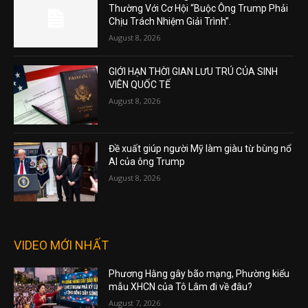
Thường Với Cơ Hội “Buộc Ông Trump Phải
Chịu Trách Nhiệm Giải Trình”.
August 8, 2026
GIỚI HẠN THỜI GIAN LƯU TRÚ CỦA SINH
VIÊN QUỐC TẾ
August 8, 2026
Đề xuất giúp người Mỹ làm giàu từ bùng nổ
AI của ông Trump
August 8, 2026
VIDEO MỚI NHẤT
Phương Hằng gây bão mạng, Phường kiểu
mẫu XHCN của Tô Lâm đi về đâu?
August 7, 2026