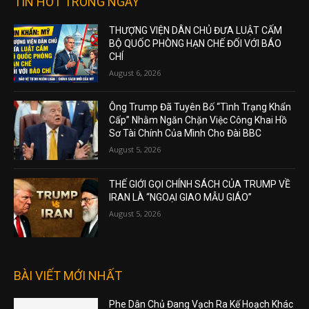
TIN HOT TRONG NGÀY
THƯỢNG VIỆN DÂN CHỦ ĐƯA LUẬT CẤM
BỘ QUỐC PHÒNG HẠN CHẾ ĐỐI VỚI BÁO
CHÍ
August 6, 2026
Ông Trump Đã Tuyên Bố “Tình Trạng Khẩn
Cấp” Nhằm Ngăn Chặn Việc Công Khai Hồ
Sơ Tài Chính Của Mình Cho Đài BBC
August 5, 2026
THẾ GIỚI GỌI CHÍNH SÁCH CỦA TRUMP VỀ
IRAN LÀ “NGOẠI GIAO MẪU GIÁO”
August 5, 2026
BÀI VIẾT MỚI NHẤT
Phe Dân Chủ Đang Vạch Ra Kế Hoạch Khác