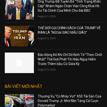
Ông Trump Đã Tuyên Bố “Tình Trạng Khẩn
Cấp” Nhằm Ngăn Chặn Việc Công Khai Hồ
Sơ Tài Chính Của Mình Cho Đài BBC
August 5, 2026
THẾ GIỚI GỌI CHÍNH SÁCH CỦA TRUMP VỀ
IRAN LÀ “NGOẠI GIAO MẪU GIÁO”
August 5, 2026
Báo Động Đỏ Khi Chỉ Số Kinh Tế “Then Chốt
Nhất” Thế Giới Phát Tín Hiệu Nguy Hiểm
Trước Thềm bầu Cử Giữa Kỳ
August 5, 2026
BÀI VIẾT MỚI NHẤT
Thương Vụ “Cú Nhảy Vọt” X50 Tài Sản Của
Donald Trump Jr. Nhờ Nền Tảng Cá Cược
Polymarket