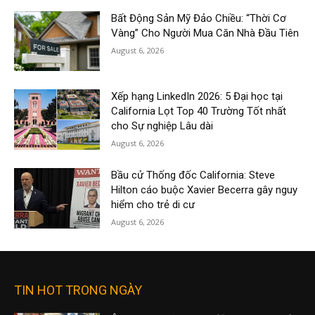
Bất Động Sản Mỹ Đảo Chiều: “Thời Cơ
Vàng” Cho Người Mua Căn Nhà Đầu Tiên
August 6, 2026
Xếp hạng LinkedIn 2026: 5 Đại học tại
California Lọt Top 40 Trường Tốt nhất
cho Sự nghiệp Lâu dài
August 6, 2026
Bầu cử Thống đốc California: Steve
Hilton cáo buộc Xavier Becerra gây nguy
hiểm cho trẻ di cư
August 6, 2026
TIN HOT TRONG NGÀY