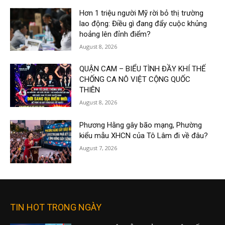
Hơn 1 triệu người Mỹ rời bỏ thị trường
lao động: Điều gì đang đẩy cuộc khủng
hoảng lên đỉnh điểm?
August 8, 2026
QUẬN CAM – BIỂU TÌNH ĐẦY KHÍ THẾ
CHỐNG CA NÔ VIỆT CỘNG QUỐC
THIÊN
August 8, 2026
Phương Hằng gây bão mạng, Phường
kiểu mẫu XHCN của Tô Lâm đi về đâu?
August 7, 2026
TIN HOT TRONG NGÀY