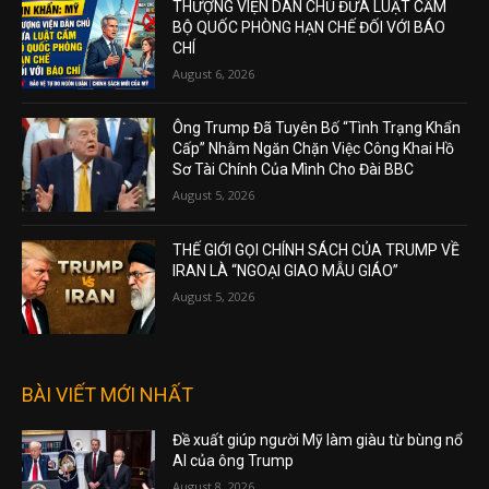
THƯỢNG VIỆN DÂN CHỦ ĐƯA LUẬT CẤM
BỘ QUỐC PHÒNG HẠN CHẾ ĐỐI VỚI BÁO
CHÍ
August 6, 2026
Ông Trump Đã Tuyên Bố “Tình Trạng Khẩn
Cấp” Nhằm Ngăn Chặn Việc Công Khai Hồ
Sơ Tài Chính Của Mình Cho Đài BBC
August 5, 2026
THẾ GIỚI GỌI CHÍNH SÁCH CỦA TRUMP VỀ
IRAN LÀ “NGOẠI GIAO MẪU GIÁO”
August 5, 2026
BÀI VIẾT MỚI NHẤT
Đề xuất giúp người Mỹ làm giàu từ bùng nổ
AI của ông Trump
August 8, 2026