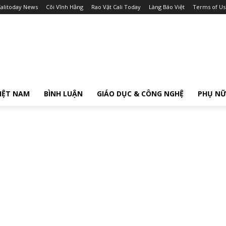
alitoday News
Cõi Vĩnh Hằng
Rao Vặt Cali Today
Làng Báo Việt
Terms of Us
IỆT NAM
BÌNH LUẬN
GIÁO DỤC & CÔNG NGHỆ
PHỤ N