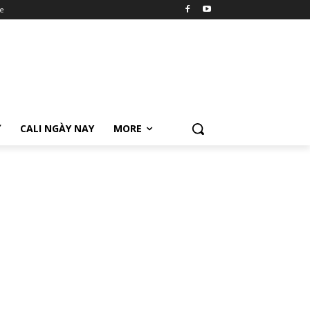
e
Ữ
CALI NGÀY NAY
MORE