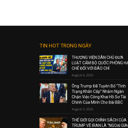
TIN HOT TRONG NGÀY
THƯỢNG VIỆN DÂN CHỦ ĐƯA
LUẬT CẤM BỘ QUỐC PHÒNG H
CHẾ ĐỐI VỚI BÁO CHÍ
August 6, 2026
Ông Trump Đã Tuyên Bố “Tình
Trạng Khẩn Cấp” Nhằm Ngăn
Chặn Việc Công Khai Hồ Sơ Tài
Chính Của Mình Cho Đài BBC
August 5, 2026
THẾ GIỚI GỌI CHÍNH SÁCH CỦA
TRUMP VỀ IRAN LÀ “NGOẠI GI