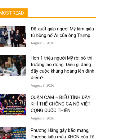
MOST READ
Đề xuất giúp người Mỹ làm giàu
từ bùng nổ AI của ông Trump
August 8, 2026
Hơn 1 triệu người Mỹ rời bỏ thị
trường lao động: Điều gì đang
đẩy cuộc khủng hoảng lên đỉnh
điểm?
August 8, 2026
QUẬN CAM – BIỂU TÌNH ĐẦY
KHÍ THẾ CHỐNG CA NÔ VIỆT
CỘNG QUỐC THIÊN
August 8, 2026
Phương Hằng gây bão mạng,
Phường kiểu mẫu XHCN của Tô