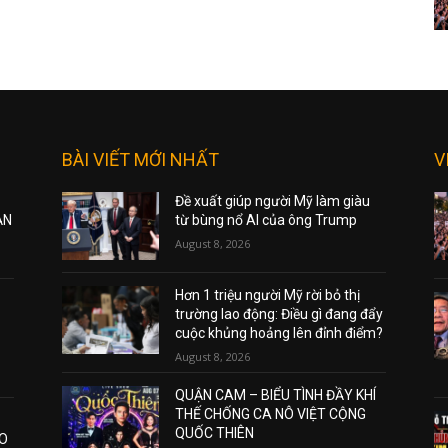
BÀI VIẾT MỚI NHẤT
V
Đề xuất giúp người Mỹ làm giàu
ẠN
từ bùng nổ AI của ông Trump
August 8, 2026
Hơn 1 triệu người Mỹ rời bỏ thị
trường lao động: Điều gì đang đẩy
cuộc khủng hoảng lên đỉnh điểm?
August 8, 2026
QUẬN CAM – BIỂU TÌNH ĐẦY KHÍ
THẾ CHỐNG CA NÔ VIỆT CỘNG
QUỐC THIÊN
AO