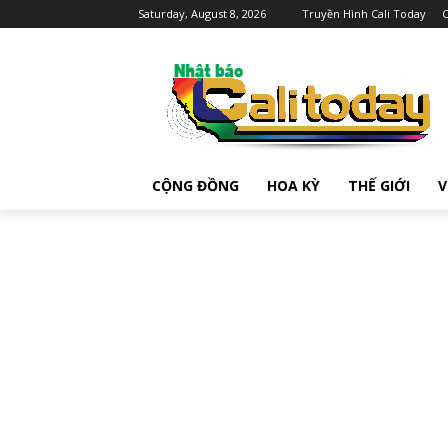
Saturday, August 8, 2026
Truyền Hình Cali Today
C
CỘNG ĐỒNG
HOA KỲ
THẾ GIỚI
V