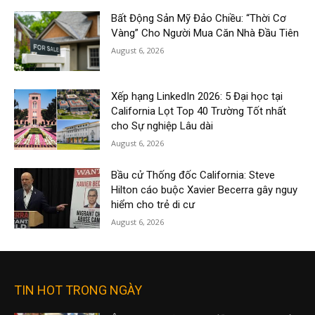
Bất Động Sản Mỹ Đảo Chiều: “Thời Cơ
Vàng” Cho Người Mua Căn Nhà Đầu Tiên
August 6, 2026
Xếp hạng LinkedIn 2026: 5 Đại học tại
California Lọt Top 40 Trường Tốt nhất
cho Sự nghiệp Lâu dài
August 6, 2026
Bầu cử Thống đốc California: Steve
Hilton cáo buộc Xavier Becerra gây nguy
hiểm cho trẻ di cư
August 6, 2026
TIN HOT TRONG NGÀY