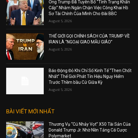
Ông Trump Đã Tuyên Bố “Tình Trạng Khẩn
Cấp” Nhằm Ngăn Chặn Việc Công Khai Hồ
Sơ Tài Chính Của Mình Cho Đài BBC
August 5, 2026
THẾ GIỚI GỌI CHÍNH SÁCH CỦA TRUMP VỀ
IRAN LÀ “NGOẠI GIAO MẪU GIÁO”
August 5, 2026
Báo Động Đỏ Khi Chỉ Số Kinh Tế “Then Chốt
Nhất” Thế Giới Phát Tín Hiệu Nguy Hiểm
Trước Thềm bầu Cử Giữa Kỳ
August 5, 2026
BÀI VIẾT MỚI NHẤT
Thương Vụ “Cú Nhảy Vọt” X50 Tài Sản Của
Donald Trump Jr. Nhờ Nền Tảng Cá Cược
Polymarket