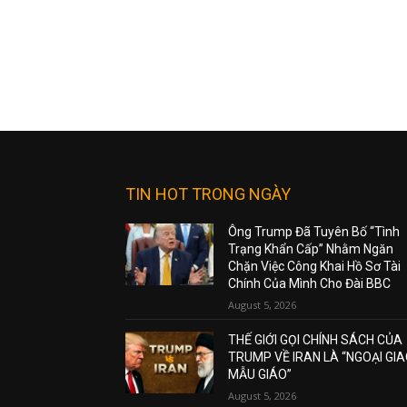
TIN HOT TRONG NGÀY
Ông Trump Đã Tuyên Bố “Tình
Trạng Khẩn Cấp” Nhằm Ngăn
Chặn Việc Công Khai Hồ Sơ Tài
Chính Của Mình Cho Đài BBC
August 5, 2026
THẾ GIỚI GỌI CHÍNH SÁCH CỦA
TRUMP VỀ IRAN LÀ “NGOẠI GI
MẪU GIÁO”
August 5, 2026