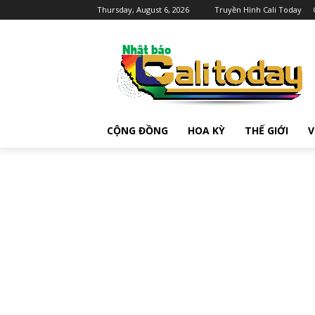
Thursday, August 6, 2026
Truyền Hình Cali Today
CỘNG ĐỒNG
HOA KỲ
THẾ GIỚI
V