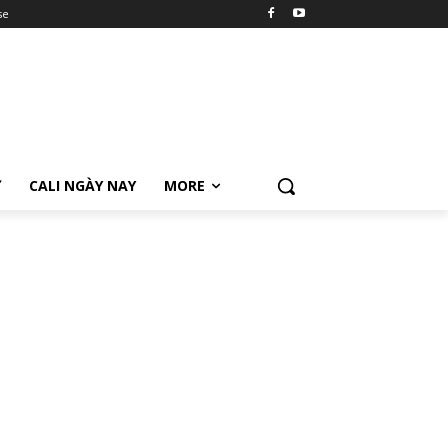
se
Ữ
CALI NGÀY NAY
MORE