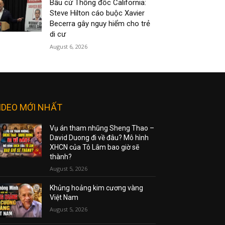
Bầu cử Thống đốc California:
Steve Hilton cáo buộc Xavier
Becerra gây nguy hiểm cho trẻ
di cư
August 6, 2026
IDEO MỚI NHẤT
Vụ án tham nhũng Sheng Thao –
David Duong đi về đâu? Mô hình
XHCN của Tô Lâm bao giờ sẽ
thành?
August 5, 2026
Khủng hoảng kim cương vàng
Việt Nam
August 5, 2026