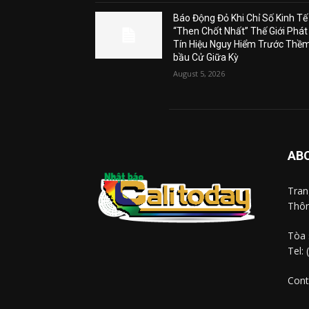
Báo Động Đỏ Khi Chỉ Số Kinh Tế
“Then Chốt Nhất” Thế Giới Phát
Tín Hiệu Nguy Hiểm Trước Thề
bầu Cử Giữa Kỳ
August 5, 2026
AB
Tra
Thôn
Tòa 
Tel:
Cont