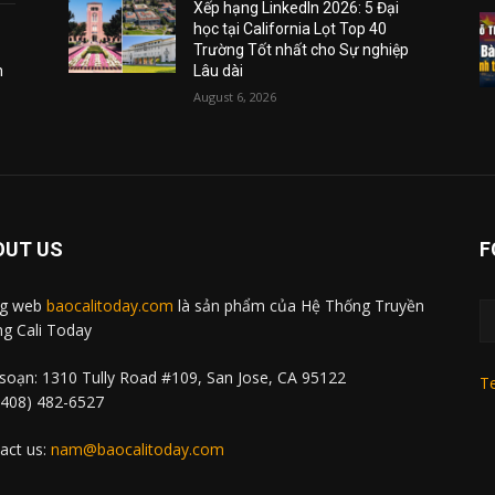
Xếp hạng LinkedIn 2026: 5 Đại
học tại California Lọt Top 40
Trường Tốt nhất cho Sự nghiệp
m
Lâu dài
August 6, 2026
OUT US
F
ng web
baocalitoday.com
là sản phẩm của Hệ Thống Truyền
g Cali Today
soạn: 1310 Tully Road #109, San Jose, CA 95122
Te
 (408) 482-6527
act us:
nam@baocalitoday.com