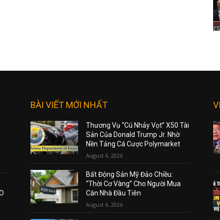
BÀI VIẾT MỚI NHẤT
V
Thương Vụ “Cú Nhảy Vọt” X50 Tài
Sản Của Donald Trump Jr. Nhờ
Nền Tảng Cá Cược Polymarket
August 6, 2026
Bất Động Sản Mỹ Đảo Chiều:
“Thời Cơ Vàng” Cho Người Mua
AO
Căn Nhà Đầu Tiên
August 6, 2026