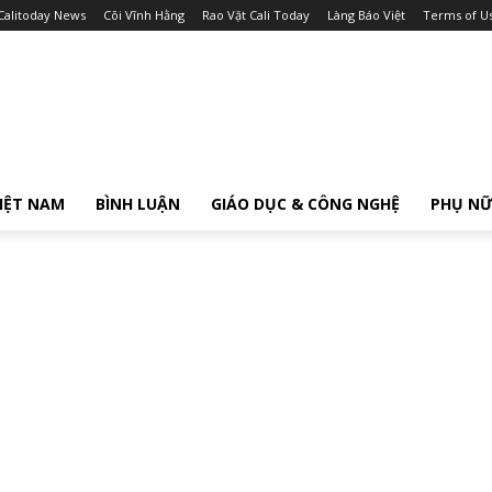
Calitoday News
Cõi Vĩnh Hằng
Rao Vặt Cali Today
Làng Báo Việt
Terms of U
IỆT NAM
BÌNH LUẬN
GIÁO DỤC & CÔNG NGHỆ
PHỤ N