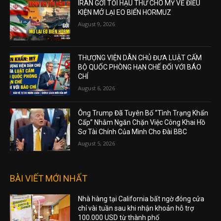
IRAN GỞI TỐI HẬU THƯ CHO MỸ VỀ ĐIỀU
KIỆN MỞ LẠI EO BIỂN HORMUZ
August 9, 2026
THƯỢNG VIỆN DÂN CHỦ ĐƯA LUẬT CẤM
BỘ QUỐC PHÒNG HẠN CHẾ ĐỐI VỚI BÁO
CHÍ
August 6, 2026
Ông Trump Đã Tuyên Bố “Tình Trạng Khẩn
Cấp” Nhằm Ngăn Chặn Việc Công Khai Hồ
Sơ Tài Chính Của Mình Cho Đài BBC
August 5, 2026
BÀI VIẾT MỚI NHẤT
Nhà hàng tại California bất ngờ đóng cửa
chỉ vài tuần sau khi nhận khoản hỗ trợ
100.000 USD từ thành phố