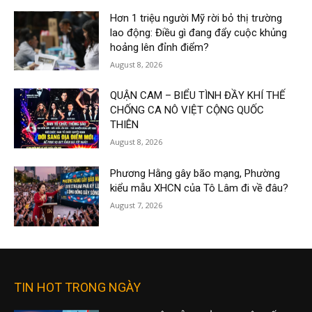
Hơn 1 triệu người Mỹ rời bỏ thị trường
lao động: Điều gì đang đẩy cuộc khủng
hoảng lên đỉnh điểm?
August 8, 2026
QUẬN CAM – BIỂU TÌNH ĐẦY KHÍ THẾ
CHỐNG CA NÔ VIỆT CỘNG QUỐC
THIÊN
August 8, 2026
Phương Hằng gây bão mạng, Phường
kiểu mẫu XHCN của Tô Lâm đi về đâu?
August 7, 2026
TIN HOT TRONG NGÀY