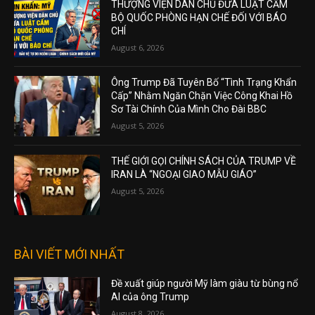
THƯỢNG VIỆN DÂN CHỦ ĐƯA LUẬT CẤM
BỘ QUỐC PHÒNG HẠN CHẾ ĐỐI VỚI BÁO
CHÍ
August 6, 2026
Ông Trump Đã Tuyên Bố “Tình Trạng Khẩn
Cấp” Nhằm Ngăn Chặn Việc Công Khai Hồ
Sơ Tài Chính Của Mình Cho Đài BBC
August 5, 2026
THẾ GIỚI GỌI CHÍNH SÁCH CỦA TRUMP VỀ
IRAN LÀ “NGOẠI GIAO MẪU GIÁO”
August 5, 2026
BÀI VIẾT MỚI NHẤT
Đề xuất giúp người Mỹ làm giàu từ bùng nổ
AI của ông Trump
August 8, 2026