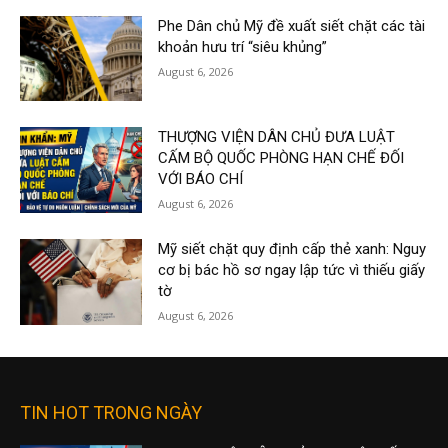
Phe Dân chủ Mỹ đề xuất siết chặt các tài
khoản hưu trí “siêu khủng”
August 6, 2026
THƯỢNG VIỆN DÂN CHỦ ĐƯA LUẬT
CẤM BỘ QUỐC PHÒNG HẠN CHẾ ĐỐI
VỚI BÁO CHÍ
August 6, 2026
Mỹ siết chặt quy định cấp thẻ xanh: Nguy
cơ bị bác hồ sơ ngay lập tức vì thiếu giấy
tờ
August 6, 2026
TIN HOT TRONG NGÀY