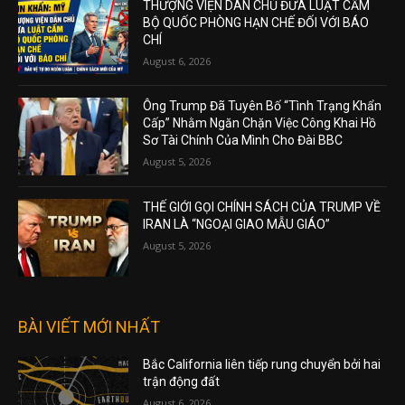
THƯỢNG VIỆN DÂN CHỦ ĐƯA LUẬT CẤM
BỘ QUỐC PHÒNG HẠN CHẾ ĐỐI VỚI BÁO
CHÍ
August 6, 2026
Ông Trump Đã Tuyên Bố “Tình Trạng Khẩn
Cấp” Nhằm Ngăn Chặn Việc Công Khai Hồ
Sơ Tài Chính Của Mình Cho Đài BBC
August 5, 2026
THẾ GIỚI GỌI CHÍNH SÁCH CỦA TRUMP VỀ
IRAN LÀ “NGOẠI GIAO MẪU GIÁO”
August 5, 2026
BÀI VIẾT MỚI NHẤT
Bắc California liên tiếp rung chuyển bởi hai
trận động đất
August 6, 2026