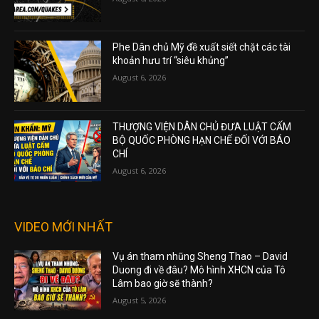
Phe Dân chủ Mỹ đề xuất siết chặt các tài
khoản hưu trí “siêu khủng”
August 6, 2026
THƯỢNG VIỆN DÂN CHỦ ĐƯA LUẬT CẤM
BỘ QUỐC PHÒNG HẠN CHẾ ĐỐI VỚI BÁO
CHÍ
August 6, 2026
VIDEO MỚI NHẤT
Vụ án tham nhũng Sheng Thao – David
Duong đi về đâu? Mô hình XHCN của Tô
Lâm bao giờ sẽ thành?
August 5, 2026