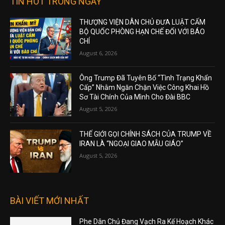
TIN HOT TRONG NGÀY
THƯỢNG VIỆN DÂN CHỦ ĐƯA LUẬT CẤM
BỘ QUỐC PHÒNG HẠN CHẾ ĐỐI VỚI BÁO
CHÍ
August 6, 2026
Ông Trump Đã Tuyên Bố “Tình Trạng Khẩn
Cấp” Nhằm Ngăn Chặn Việc Công Khai Hồ
Sơ Tài Chính Của Mình Cho Đài BBC
August 5, 2026
THẾ GIỚI GỌI CHÍNH SÁCH CỦA TRUMP VỀ
IRAN LÀ “NGOẠI GIAO MẪU GIÁO”
August 5, 2026
BÀI VIẾT MỚI NHẤT
Phe Dân Chủ Đang Vạch Ra Kế Hoạch Khác