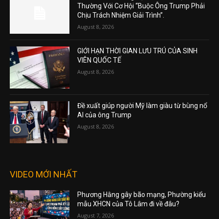
Thường Với Cơ Hội “Buộc Ông Trump Phải
Chịu Trách Nhiệm Giải Trình”.
August 8, 2026
GIỚI HẠN THỜI GIAN LƯU TRÚ CỦA SINH
VIÊN QUỐC TẾ
August 8, 2026
Đề xuất giúp người Mỹ làm giàu từ bùng nổ
AI của ông Trump
August 8, 2026
VIDEO MỚI NHẤT
Phương Hằng gây bão mạng, Phường kiểu
mẫu XHCN của Tô Lâm đi về đâu?
August 7, 2026