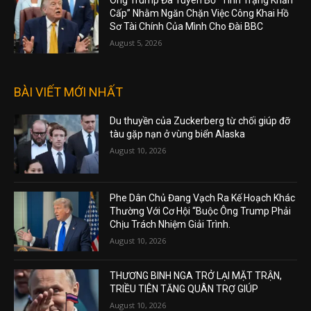
Ông Trump Đã Tuyên Bố “Tình Trạng Khẩn
Cấp” Nhằm Ngăn Chặn Việc Công Khai Hồ
Sơ Tài Chính Của Mình Cho Đài BBC
August 5, 2026
BÀI VIẾT MỚI NHẤT
Du thuyền của Zuckerberg từ chối giúp đỡ
tàu gặp nạn ở vùng biển Alaska
August 10, 2026
Phe Dân Chủ Đang Vạch Ra Kế Hoạch Khác
Thường Với Cơ Hội “Buộc Ông Trump Phải
Chịu Trách Nhiệm Giải Trình.
August 10, 2026
THƯƠNG BINH NGA TRỞ LẠI MẶT TRẬN,
TRIỀU TIÊN TĂNG QUÂN TRỢ GIÚP
August 10, 2026