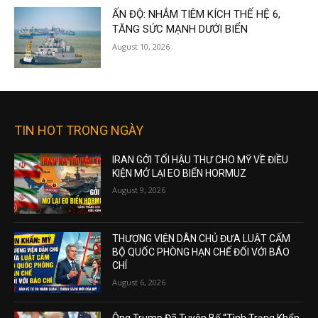
ẤN ĐỘ: NHẮM TIÊM KÍCH THẾ HỆ 6,
TĂNG SỨC MẠNH DƯỚI BIỂN
August 10, 2026
TIN HOT TRONG NGÀY
IRAN GỞI TỐI HẬU THƯ CHO MỸ VỀ ĐIỀU
KIỆN MỞ LẠI EO BIỂN HORMUZ
August 9, 2026
THƯỢNG VIỆN DÂN CHỦ ĐƯA LUẬT CẤM
BỘ QUỐC PHÒNG HẠN CHẾ ĐỐI VỚI BÁO
CHÍ
August 6, 2026