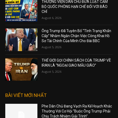
THƯỢNG VIỆN DÂN CHỦ ĐƯA LUẬT CẤM
BỘ QUỐC PHÒNG HẠN CHẾ ĐỐI VỚI BÁO
CHÍ
August 6, 2026
Ông Trump Đã Tuyên Bố “Tình Trạng Khẩn
Cấp” Nhằm Ngăn Chặn Việc Công Khai Hồ
Sơ Tài Chính Của Mình Cho Đài BBC
August 5, 2026
THẾ GIỚI GỌI CHÍNH SÁCH CỦA TRUMP VỀ
IRAN LÀ “NGOẠI GIAO MẪU GIÁO”
August 5, 2026
BÀI VIẾT MỚI NHẤT
Phe Dân Chủ Đang Vạch Ra Kế Hoạch Khác
Thường Với Cơ Hội “Buộc Ông Trump Phải
Chịu Trách Nhiệm Giải Trình”.