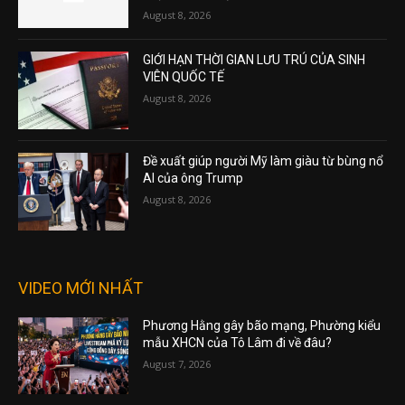
August 8, 2026
GIỚI HẠN THỜI GIAN LƯU TRÚ CỦA SINH
VIÊN QUỐC TẾ
August 8, 2026
Đề xuất giúp người Mỹ làm giàu từ bùng nổ
AI của ông Trump
August 8, 2026
VIDEO MỚI NHẤT
Phương Hằng gây bão mạng, Phường kiểu
mẫu XHCN của Tô Lâm đi về đâu?
August 7, 2026