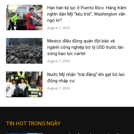
Hạn hán kỷ lục ở Puerto Rico: Hàng trăm
nghìn dân Mỹ “kêu trời”, Washington vẫn
ngó lơ?
August 7, 2026
Mexico điều động quân đội bảo vệ
ngành công nghiệp bơ tỷ USD trước làn
sóng bạo lực cartel
August 7, 2026
Nước Mỹ nhận “trái đắng” khi gạt bỏ lao
động nhập cư
August 7, 2026
TIN HOT TRONG NGÀY