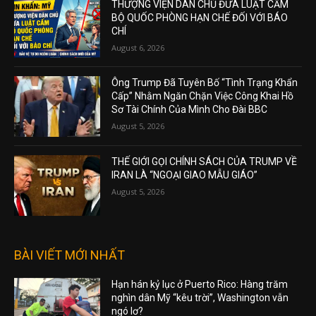
THƯỢNG VIỆN DÂN CHỦ ĐƯA LUẬT CẤM
BỘ QUỐC PHÒNG HẠN CHẾ ĐỐI VỚI BÁO
CHÍ
August 6, 2026
Ông Trump Đã Tuyên Bố “Tình Trạng Khẩn
Cấp” Nhằm Ngăn Chặn Việc Công Khai Hồ
Sơ Tài Chính Của Mình Cho Đài BBC
August 5, 2026
THẾ GIỚI GỌI CHÍNH SÁCH CỦA TRUMP VỀ
IRAN LÀ “NGOẠI GIAO MẪU GIÁO”
August 5, 2026
BÀI VIẾT MỚI NHẤT
Hạn hán kỷ lục ở Puerto Rico: Hàng trăm
nghìn dân Mỹ “kêu trời”, Washington vẫn
ngó lơ?