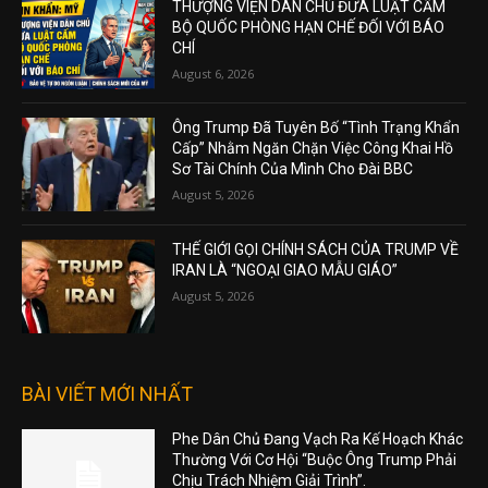
THƯỢNG VIỆN DÂN CHỦ ĐƯA LUẬT CẤM
BỘ QUỐC PHÒNG HẠN CHẾ ĐỐI VỚI BÁO
CHÍ
August 6, 2026
Ông Trump Đã Tuyên Bố “Tình Trạng Khẩn
Cấp” Nhằm Ngăn Chặn Việc Công Khai Hồ
Sơ Tài Chính Của Mình Cho Đài BBC
August 5, 2026
THẾ GIỚI GỌI CHÍNH SÁCH CỦA TRUMP VỀ
IRAN LÀ “NGOẠI GIAO MẪU GIÁO”
August 5, 2026
BÀI VIẾT MỚI NHẤT
Phe Dân Chủ Đang Vạch Ra Kế Hoạch Khác
Thường Với Cơ Hội “Buộc Ông Trump Phải
Chịu Trách Nhiệm Giải Trình”.