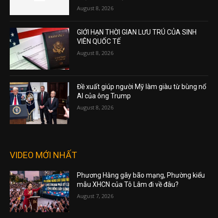
August 8, 2026
GIỚI HẠN THỜI GIAN LƯU TRÚ CỦA SINH
VIÊN QUỐC TẾ
August 8, 2026
Đề xuất giúp người Mỹ làm giàu từ bùng nổ
AI của ông Trump
August 8, 2026
VIDEO MỚI NHẤT
Phương Hằng gây bão mạng, Phường kiểu
mẫu XHCN của Tô Lâm đi về đâu?
August 7, 2026