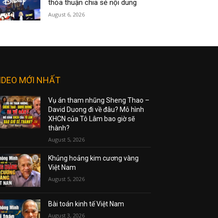
thỏa thuận chia sẻ nội dung
August 6, 2026
IDEO MỚI NHẤT
Vụ án tham nhũng Sheng Thao –
David Duong đi về đâu? Mô hình
XHCN của Tô Lâm bao giờ sẽ
thành?
August 5, 2026
Khủng hoảng kim cương vàng
Việt Nam
August 5, 2026
Bài toán kinh tế Việt Nam
August 3, 2026