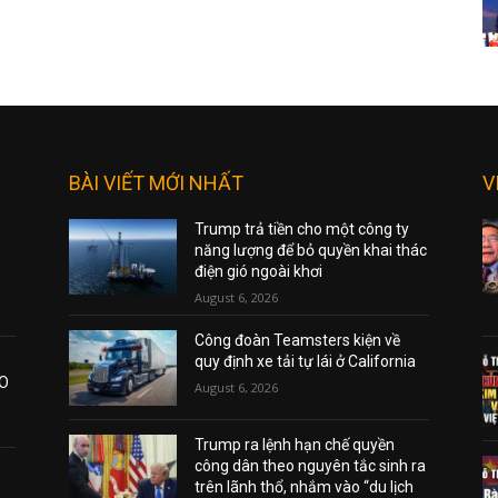
BÀI VIẾT MỚI NHẤT
V
Trump trả tiền cho một công ty
năng lượng để bỏ quyền khai thác
điện gió ngoài khơi
August 6, 2026
Công đoàn Teamsters kiện về
quy định xe tải tự lái ở California
AO
August 6, 2026
Trump ra lệnh hạn chế quyền
công dân theo nguyên tắc sinh ra
trên lãnh thổ, nhắm vào “du lịch