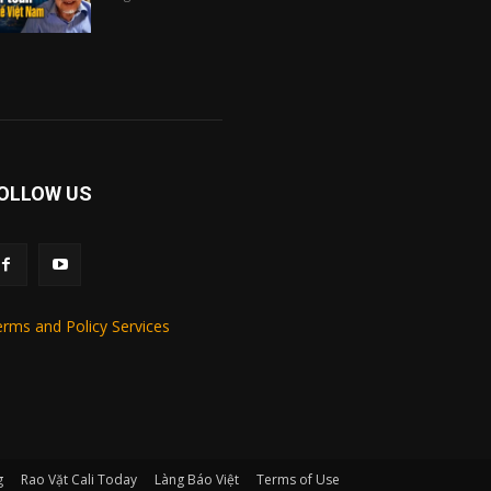
OLLOW US
rms and Policy Services
g
Rao Vặt Cali Today
Làng Báo Việt
Terms of Use