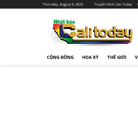
Thursday, August 6, 2026
Truyền Hình Cali Today
CỘNG ĐỒNG
HOA KỲ
THẾ GIỚI
V