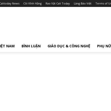
Calitoday News
Cõi Vĩnh Hằng
Rao Vặt Cali Today
Làng Báo Việt
Terms of U
IỆT NAM
BÌNH LUẬN
GIÁO DỤC & CÔNG NGHỆ
PHỤ N