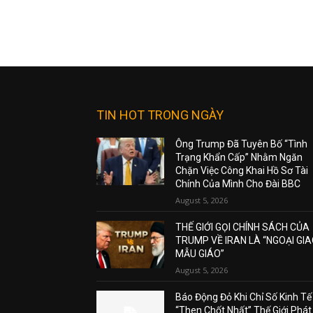
TIN HOT TRONG NGÀY
Ông Trump Đã Tuyên Bố “Tình
Trạng Khẩn Cấp” Nhằm Ngăn
Chặn Việc Công Khai Hồ Sơ Tài
Chính Của Mình Cho Đài BBC
August 5, 2026
THẾ GIỚI GỌI CHÍNH SÁCH CỦA
TRUMP VỀ IRAN LÀ “NGOẠI GI
MẪU GIÁO”
August 5, 2026
Báo Động Đỏ Khi Chỉ Số Kinh Tế
“Then Chốt Nhất” Thế Giới Phát