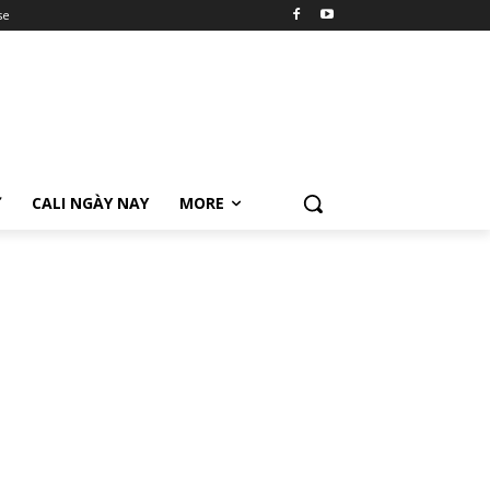
se
Ữ
CALI NGÀY NAY
MORE