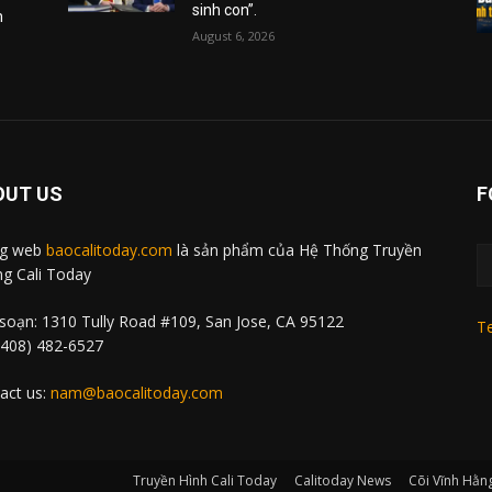
sinh con”.
m
August 6, 2026
OUT US
F
ng web
baocalitoday.com
là sản phẩm của Hệ Thống Truyền
g Cali Today
soạn: 1310 Tully Road #109, San Jose, CA 95122
Te
 (408) 482-6527
act us:
nam@baocalitoday.com
Truyền Hình Cali Today
Calitoday News
Cõi Vĩnh Hằn