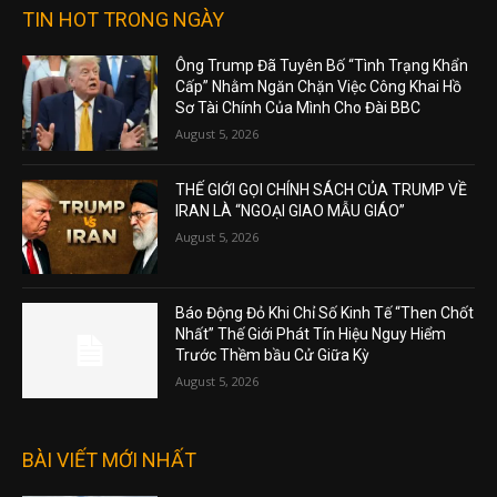
TIN HOT TRONG NGÀY
Ông Trump Đã Tuyên Bố “Tình Trạng Khẩn
Cấp” Nhằm Ngăn Chặn Việc Công Khai Hồ
Sơ Tài Chính Của Mình Cho Đài BBC
August 5, 2026
THẾ GIỚI GỌI CHÍNH SÁCH CỦA TRUMP VỀ
IRAN LÀ “NGOẠI GIAO MẪU GIÁO”
August 5, 2026
Báo Động Đỏ Khi Chỉ Số Kinh Tế “Then Chốt
Nhất” Thế Giới Phát Tín Hiệu Nguy Hiểm
Trước Thềm bầu Cử Giữa Kỳ
August 5, 2026
BÀI VIẾT MỚI NHẤT