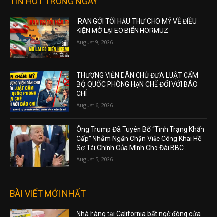
TIN HOT TRONG NGÀY
IRAN GỞI TỐI HẬU THƯ CHO MỸ VỀ ĐIỀU
KIỆN MỞ LẠI EO BIỂN HORMUZ
August 9, 2026
THƯỢNG VIỆN DÂN CHỦ ĐƯA LUẬT CẤM
BỘ QUỐC PHÒNG HẠN CHẾ ĐỐI VỚI BÁO
CHÍ
August 6, 2026
Ông Trump Đã Tuyên Bố “Tình Trạng Khẩn
Cấp” Nhằm Ngăn Chặn Việc Công Khai Hồ
Sơ Tài Chính Của Mình Cho Đài BBC
August 5, 2026
BÀI VIẾT MỚI NHẤT
Nhà hàng tại California bất ngờ đóng cửa