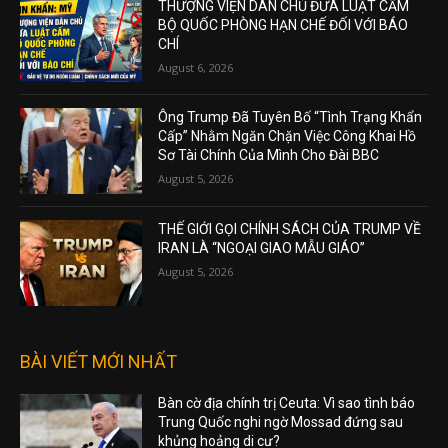
THƯỢNG VIỆN DÂN CHỦ ĐƯA LUẬT CẤM
BỘ QUỐC PHÒNG HẠN CHẾ ĐỐI VỚI BÁO
CHÍ
August 6, 2026
Ông Trump Đã Tuyên Bố “Tình Trạng Khẩn
Cấp” Nhằm Ngăn Chặn Việc Công Khai Hồ
Sơ Tài Chính Của Mình Cho Đài BBC
August 5, 2026
THẾ GIỚI GỌI CHÍNH SÁCH CỦA TRUMP VỀ
IRAN LÀ “NGOẠI GIAO MẪU GIÁO”
August 5, 2026
BÀI VIẾT MỚI NHẤT
Bàn cờ địa chính trị Ceuta: Vì sao tình báo
Trung Quốc nghi ngờ Mossad đứng sau
khủng hoảng di cư?