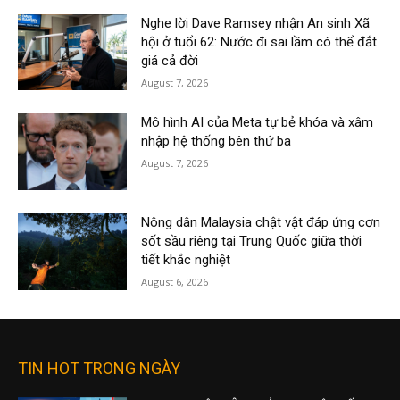
Nghe lời Dave Ramsey nhận An sinh Xã
hội ở tuổi 62: Nước đi sai lầm có thể đắt
giá cả đời
August 7, 2026
Mô hình AI của Meta tự bẻ khóa và xâm
nhập hệ thống bên thứ ba
August 7, 2026
Nông dân Malaysia chật vật đáp ứng cơn
sốt sầu riêng tại Trung Quốc giữa thời
tiết khắc nghiệt
August 6, 2026
TIN HOT TRONG NGÀY