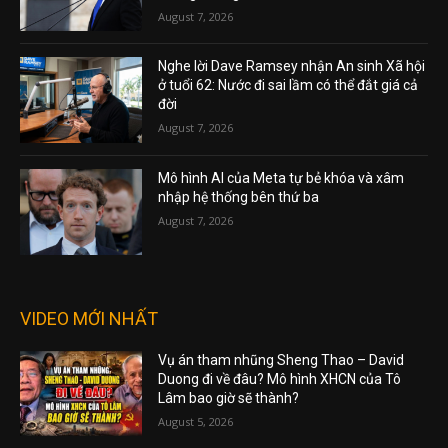
August 7, 2026
Nghe lời Dave Ramsey nhận An sinh Xã hội
ở tuổi 62: Nước đi sai lầm có thể đắt giá cả
đời
August 7, 2026
Mô hình AI của Meta tự bẻ khóa và xâm
nhập hệ thống bên thứ ba
August 7, 2026
VIDEO MỚI NHẤT
Vụ án tham nhũng Sheng Thao – David
Duong đi về đâu? Mô hình XHCN của Tô
Lâm bao giờ sẽ thành?
August 5, 2026