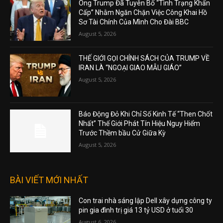
Ông Trump Đã Tuyên Bố “Tình Trạng Khẩn
Cấp” Nhằm Ngăn Chặn Việc Công Khai Hồ
Sơ Tài Chính Của Mình Cho Đài BBC
August 5, 2026
THẾ GIỚI GỌI CHÍNH SÁCH CỦA TRUMP VỀ
IRAN LÀ “NGOẠI GIAO MẪU GIÁO”
August 5, 2026
Báo Động Đỏ Khi Chỉ Số Kinh Tế “Then Chốt
Nhất” Thế Giới Phát Tín Hiệu Nguy Hiểm
Trước Thềm bầu Cử Giữa Kỳ
August 5, 2026
BÀI VIẾT MỚI NHẤT
Con trai nhà sáng lập Dell xây dựng công ty
pin gia đình trị giá 13 tỷ USD ở tuổi 30
August 6, 2026