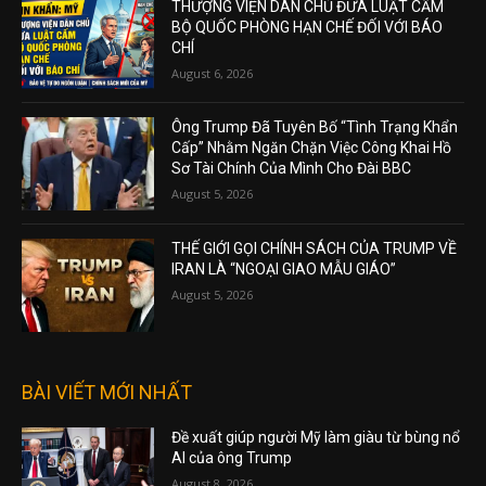
THƯỢNG VIỆN DÂN CHỦ ĐƯA LUẬT CẤM
BỘ QUỐC PHÒNG HẠN CHẾ ĐỐI VỚI BÁO
CHÍ
August 6, 2026
Ông Trump Đã Tuyên Bố “Tình Trạng Khẩn
Cấp” Nhằm Ngăn Chặn Việc Công Khai Hồ
Sơ Tài Chính Của Mình Cho Đài BBC
August 5, 2026
THẾ GIỚI GỌI CHÍNH SÁCH CỦA TRUMP VỀ
IRAN LÀ “NGOẠI GIAO MẪU GIÁO”
August 5, 2026
BÀI VIẾT MỚI NHẤT
Đề xuất giúp người Mỹ làm giàu từ bùng nổ
AI của ông Trump
August 8, 2026