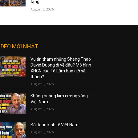
tặng
August 6, 2026
IDEO MỚI NHẤT
Vụ án tham nhũng Sheng Thao –
David Duong đi về đâu? Mô hình
XHCN của Tô Lâm bao giờ sẽ
thành?
August 5, 2026
Khủng hoảng kim cương vàng
Việt Nam
August 5, 2026
Bài toán kinh tế Việt Nam
August 3, 2026