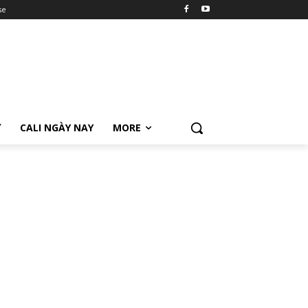
se
Ữ
CALI NGÀY NAY
MORE