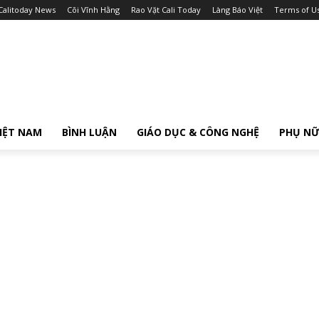
Calitoday News
Cõi Vĩnh Hằng
Rao Vặt Cali Today
Làng Báo Việt
Terms of U
IỆT NAM
BÌNH LUẬN
GIÁO DỤC & CÔNG NGHỆ
PHỤ N