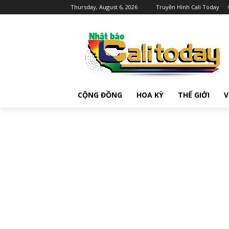
Thursday, August 6, 2026
Truyền Hình Cali Today
CỘNG ĐỒNG
HOA KỲ
THẾ GIỚI
V