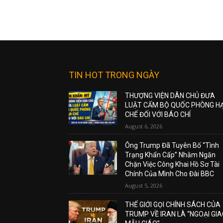
TIN HOT TRONG NGÀY
THƯỢNG VIỆN DÂN CHỦ ĐƯA
LUẬT CẤM BỘ QUỐC PHÒNG H
CHẾ ĐỐI VỚI BÁO CHÍ
August 6, 2026
Ông Trump Đã Tuyên Bố “Tình
Trạng Khẩn Cấp” Nhằm Ngăn
Chặn Việc Công Khai Hồ Sơ Tài
Chính Của Mình Cho Đài BBC
August 5, 2026
THẾ GIỚI GỌI CHÍNH SÁCH CỦA
TRUMP VỀ IRAN LÀ “NGOẠI GI