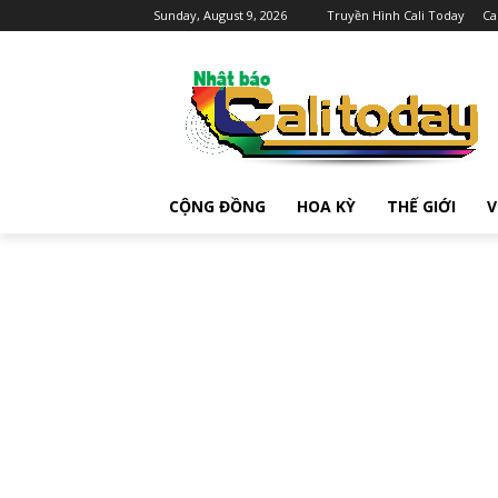
Sunday, August 9, 2026
Truyền Hình Cali Today
Ca
CỘNG ĐỒNG
HOA KỲ
THẾ GIỚI
V