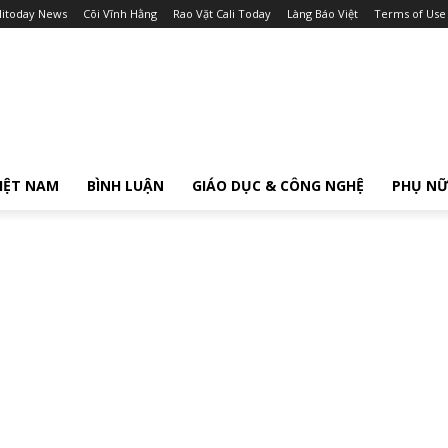
litoday News
Cõi Vĩnh Hằng
Rao Vặt Cali Today
Làng Báo Việt
Terms of Use
IỆT NAM
BÌNH LUẬN
GIÁO DỤC & CÔNG NGHỆ
PHỤ N