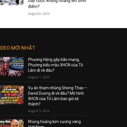
đẩy cuộc khủng hoảng lên đỉnh
điểm?
August 8, 2026
IDEO MỚI NHẤT
Phương Hằng gây bão mạng,
Phường kiểu mẫu XHCN của Tô
Lâm đi về đâu?
August 7, 2026
Vụ án tham nhũng Sheng Thao –
David Duong đi về đâu? Mô hình
XHCN của Tô Lâm bao giờ sẽ
thành?
August 5, 2026
Khủng hoảng kim cương vàng