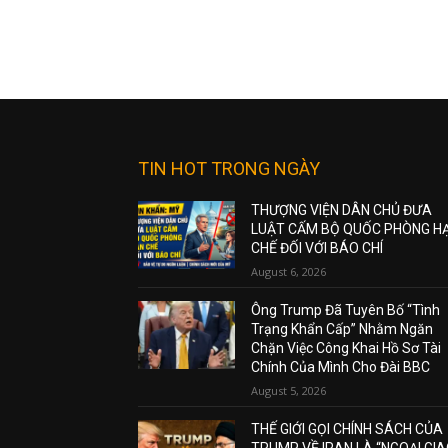
TIN HOT TRONG NGÀY
THƯỢNG VIỆN DÂN CHỦ ĐƯA
LUẬT CẤM BỘ QUỐC PHÒNG H
CHẾ ĐỐI VỚI BÁO CHÍ
August 6, 2026
Ông Trump Đã Tuyên Bố “Tình
Trạng Khẩn Cấp” Nhằm Ngăn
Chặn Việc Công Khai Hồ Sơ Tài
Chính Của Mình Cho Đài BBC
August 5, 2026
THẾ GIỚI GỌI CHÍNH SÁCH CỦA