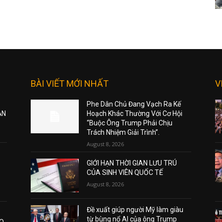
BÀI VIẾT MỚI NHẤT
V
Phe Dân Chủ Đang Vạch Ra Kế
ẠN
Hoạch Khác Thường Với Cơ Hội
“Buộc Ông Trump Phải Chịu
Trách Nhiệm Giải Trình”.
August 8, 2026
GIỚI HẠN THỜI GIAN LƯU TRÚ
CỦA SINH VIÊN QUỐC TẾ
August 8, 2026
Đề xuất giúp người Mỹ làm giàu
từ bùng nổ AI của ông Trump