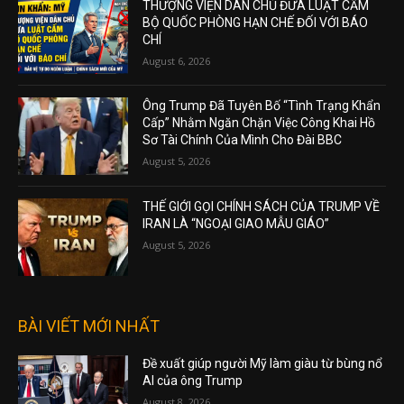
THƯỢNG VIỆN DÂN CHỦ ĐƯA LUẬT CẤM
BỘ QUỐC PHÒNG HẠN CHẾ ĐỐI VỚI BÁO
CHÍ
August 6, 2026
Ông Trump Đã Tuyên Bố “Tình Trạng Khẩn
Cấp” Nhằm Ngăn Chặn Việc Công Khai Hồ
Sơ Tài Chính Của Mình Cho Đài BBC
August 5, 2026
THẾ GIỚI GỌI CHÍNH SÁCH CỦA TRUMP VỀ
IRAN LÀ “NGOẠI GIAO MẪU GIÁO”
August 5, 2026
BÀI VIẾT MỚI NHẤT
Đề xuất giúp người Mỹ làm giàu từ bùng nổ
AI của ông Trump
August 8, 2026