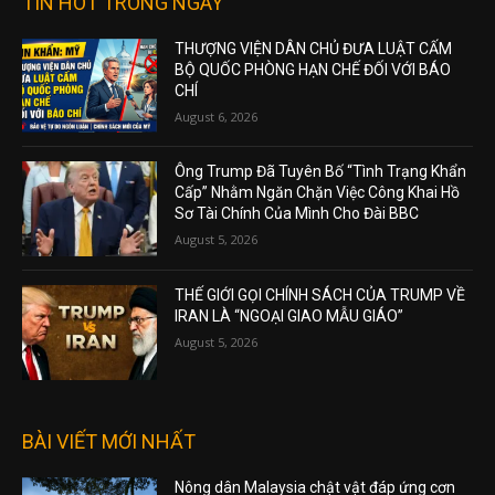
TIN HOT TRONG NGÀY
THƯỢNG VIỆN DÂN CHỦ ĐƯA LUẬT CẤM
BỘ QUỐC PHÒNG HẠN CHẾ ĐỐI VỚI BÁO
CHÍ
August 6, 2026
Ông Trump Đã Tuyên Bố “Tình Trạng Khẩn
Cấp” Nhằm Ngăn Chặn Việc Công Khai Hồ
Sơ Tài Chính Của Mình Cho Đài BBC
August 5, 2026
THẾ GIỚI GỌI CHÍNH SÁCH CỦA TRUMP VỀ
IRAN LÀ “NGOẠI GIAO MẪU GIÁO”
August 5, 2026
BÀI VIẾT MỚI NHẤT
Nông dân Malaysia chật vật đáp ứng cơn