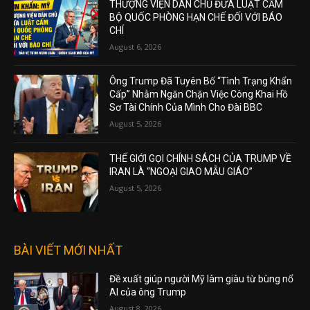
THƯỢNG VIỆN DÂN CHỦ ĐƯA LUẬT CẤM
BỘ QUỐC PHÒNG HẠN CHẾ ĐỐI VỚI BÁO
CHÍ
August 6, 2026
Ông Trump Đã Tuyên Bố “Tình Trạng Khẩn
Cấp” Nhằm Ngăn Chặn Việc Công Khai Hồ
Sơ Tài Chính Của Mình Cho Đài BBC
August 5, 2026
THẾ GIỚI GỌI CHÍNH SÁCH CỦA TRUMP VỀ
IRAN LÀ “NGOẠI GIAO MẪU GIÁO”
August 5, 2026
BÀI VIẾT MỚI NHẤT
Đề xuất giúp người Mỹ làm giàu từ bùng nổ
AI của ông Trump
August 8, 2026