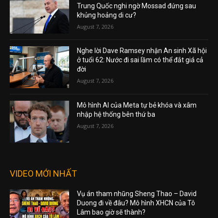
Trung Quốc nghi ngờ Mossad đứng sau
khủng hoảng di cư?
August 7, 2026
Nghe lời Dave Ramsey nhận An sinh Xã hội
ở tuổi 62: Nước đi sai lầm có thể đắt giá cả
đời
August 7, 2026
Mô hình AI của Meta tự bẻ khóa và xâm
nhập hệ thống bên thứ ba
August 7, 2026
VIDEO MỚI NHẤT
Vụ án tham nhũng Sheng Thao – David
Duong đi về đâu? Mô hình XHCN của Tô
Lâm bao giờ sẽ thành?