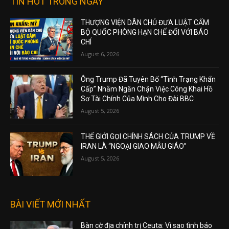
TIN HOT TRONG NGÀY
THƯỢNG VIỆN DÂN CHỦ ĐƯA LUẬT CẤM
BỘ QUỐC PHÒNG HẠN CHẾ ĐỐI VỚI BÁO
CHÍ
August 6, 2026
Ông Trump Đã Tuyên Bố “Tình Trạng Khẩn
Cấp” Nhằm Ngăn Chặn Việc Công Khai Hồ
Sơ Tài Chính Của Mình Cho Đài BBC
August 5, 2026
THẾ GIỚI GỌI CHÍNH SÁCH CỦA TRUMP VỀ
IRAN LÀ “NGOẠI GIAO MẪU GIÁO”
August 5, 2026
BÀI VIẾT MỚI NHẤT
Bàn cờ địa chính trị Ceuta: Vì sao tình báo