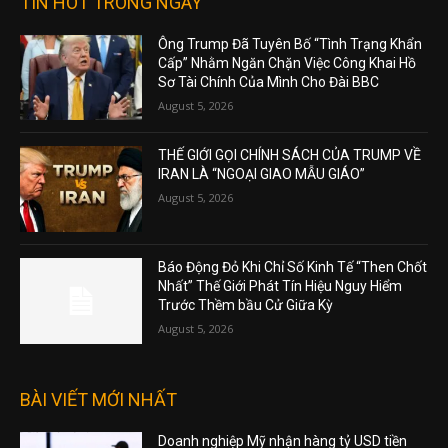
TIN HOT TRONG NGÀY
Ông Trump Đã Tuyên Bố “Tình Trạng Khẩn
Cấp” Nhằm Ngăn Chặn Việc Công Khai Hồ
Sơ Tài Chính Của Mình Cho Đài BBC
August 5, 2026
THẾ GIỚI GỌI CHÍNH SÁCH CỦA TRUMP VỀ
IRAN LÀ “NGOẠI GIAO MẪU GIÁO”
August 5, 2026
Báo Động Đỏ Khi Chỉ Số Kinh Tế “Then Chốt
Nhất” Thế Giới Phát Tín Hiệu Nguy Hiểm
Trước Thềm bầu Cử Giữa Kỳ
August 5, 2026
BÀI VIẾT MỚI NHẤT
Doanh nghiệp Mỹ nhận hàng tỷ USD tiền