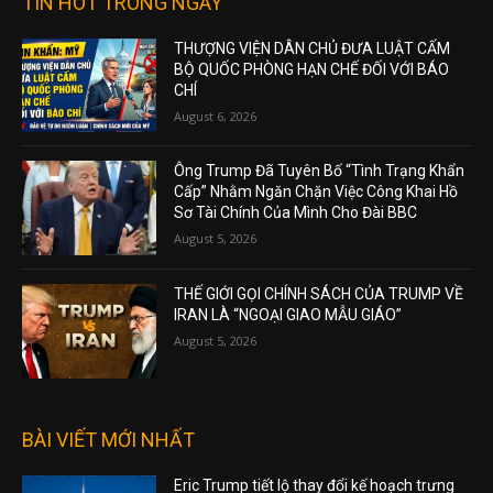
TIN HOT TRONG NGÀY
THƯỢNG VIỆN DÂN CHỦ ĐƯA LUẬT CẤM
BỘ QUỐC PHÒNG HẠN CHẾ ĐỐI VỚI BÁO
CHÍ
August 6, 2026
Ông Trump Đã Tuyên Bố “Tình Trạng Khẩn
Cấp” Nhằm Ngăn Chặn Việc Công Khai Hồ
Sơ Tài Chính Của Mình Cho Đài BBC
August 5, 2026
THẾ GIỚI GỌI CHÍNH SÁCH CỦA TRUMP VỀ
IRAN LÀ “NGOẠI GIAO MẪU GIÁO”
August 5, 2026
BÀI VIẾT MỚI NHẤT
Eric Trump tiết lộ thay đổi kế hoạch trưng