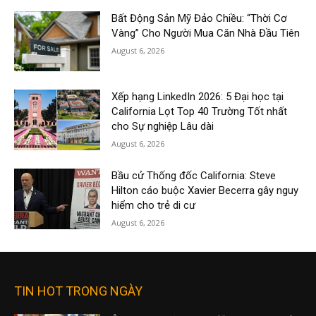
Bất Động Sản Mỹ Đảo Chiều: “Thời Cơ
Vàng” Cho Người Mua Căn Nhà Đầu Tiên
August 6, 2026
Xếp hạng LinkedIn 2026: 5 Đại học tại
California Lọt Top 40 Trường Tốt nhất
cho Sự nghiệp Lâu dài
August 6, 2026
Bầu cử Thống đốc California: Steve
Hilton cáo buộc Xavier Becerra gây nguy
hiểm cho trẻ di cư
August 6, 2026
TIN HOT TRONG NGÀY