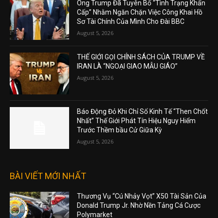
Ông Trump Đã Tuyên Bố “Tình Trạng Khẩn
Cấp” Nhằm Ngăn Chặn Việc Công Khai Hồ
Sơ Tài Chính Của Mình Cho Đài BBC
August 5, 2026
THẾ GIỚI GỌI CHÍNH SÁCH CỦA TRUMP VỀ
IRAN LÀ “NGOẠI GIAO MẪU GIÁO”
August 5, 2026
Báo Động Đỏ Khi Chỉ Số Kinh Tế “Then Chốt
Nhất” Thế Giới Phát Tín Hiệu Nguy Hiểm
Trước Thềm bầu Cử Giữa Kỳ
August 5, 2026
BÀI VIẾT MỚI NHẤT
Thương Vụ “Cú Nhảy Vọt” X50 Tài Sản Của
Donald Trump Jr. Nhờ Nền Tảng Cá Cược
Polymarket