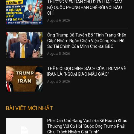
THƯỢNG VIỆN DÂN CHỦ ĐƯA LUẬT CẤM
BỘ QUỐC PHÒNG HẠN CHẾ ĐỐI VỚI BÁO
CHÍ
August 6, 2026
Ông Trump Đã Tuyên Bố “Tình Trạng Khẩn
Cấp” Nhằm Ngăn Chặn Việc Công Khai Hồ
Sơ Tài Chính Của Mình Cho Đài BBC
August 5, 2026
THẾ GIỚI GỌI CHÍNH SÁCH CỦA TRUMP VỀ
IRAN LÀ “NGOẠI GIAO MẪU GIÁO”
August 5, 2026
BÀI VIẾT MỚI NHẤT
Phe Dân Chủ Đang Vạch Ra Kế Hoạch Khác
Thường Với Cơ Hội “Buộc Ông Trump Phải
Chịu Trách Nhiệm Giải Trình”.