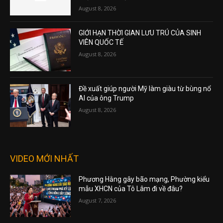
August 8, 2026
GIỚI HẠN THỜI GIAN LƯU TRÚ CỦA SINH
VIÊN QUỐC TẾ
August 8, 2026
Đề xuất giúp người Mỹ làm giàu từ bùng nổ
AI của ông Trump
August 8, 2026
VIDEO MỚI NHẤT
Phương Hằng gây bão mạng, Phường kiểu
mẫu XHCN của Tô Lâm đi về đâu?
August 7, 2026