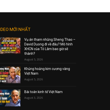
IDEO MỚI NHẤT
Vụ án tham nhũng Sheng Thao –
David Duong đi về đâu? Mô hình
XHCN của Tô Lâm bao giờ sẽ
thành?
August 5, 2026
Khủng hoảng kim cương vàng
Việt Nam
August 5, 2026
Bài toán kinh tế Việt Nam
August 3, 2026