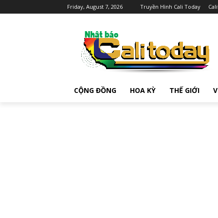
Friday, August 7, 2026
Truyền Hình Cali Today
Cal
CỘNG ĐỒNG
HOA KỲ
THẾ GIỚI
V