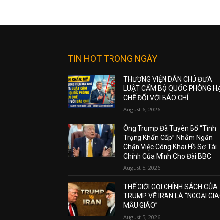
TIN HOT TRONG NGÀY
THƯỢNG VIỆN DÂN CHỦ ĐƯA
LUẬT CẤM BỘ QUỐC PHÒNG H
CHẾ ĐỐI VỚI BÁO CHÍ
August 6, 2026
Ông Trump Đã Tuyên Bố “Tình
Trạng Khẩn Cấp” Nhằm Ngăn
Chặn Việc Công Khai Hồ Sơ Tài
Chính Của Mình Cho Đài BBC
August 5, 2026
THẾ GIỚI GỌI CHÍNH SÁCH CỦA
TRUMP VỀ IRAN LÀ “NGOẠI GI
MẪU GIÁO”
August 5, 2026