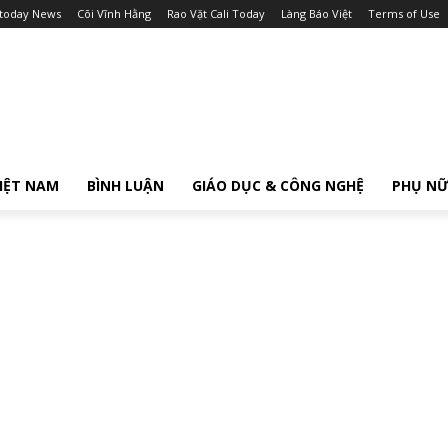
itoday News
Cõi Vĩnh Hằng
Rao Vặt Cali Today
Làng Báo Việt
Terms of Use
IỆT NAM
BÌNH LUẬN
GIÁO DỤC & CÔNG NGHỆ
PHỤ N