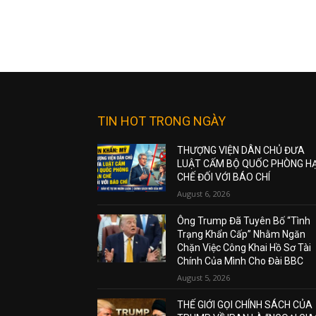
TIN HOT TRONG NGÀY
THƯỢNG VIỆN DÂN CHỦ ĐƯA
LUẬT CẤM BỘ QUỐC PHÒNG H
CHẾ ĐỐI VỚI BÁO CHÍ
August 6, 2026
Ông Trump Đã Tuyên Bố “Tình
Trạng Khẩn Cấp” Nhằm Ngăn
Chặn Việc Công Khai Hồ Sơ Tài
Chính Của Mình Cho Đài BBC
August 5, 2026
THẾ GIỚI GỌI CHÍNH SÁCH CỦA