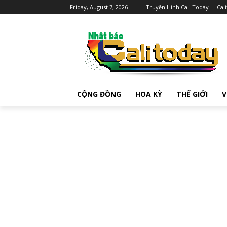
Friday, August 7, 2026
Truyền Hình Cali Today
Cal
CỘNG ĐỒNG
HOA KỲ
THẾ GIỚI
V