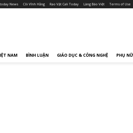
itoday News
Cõi Vĩnh Hằng
Rao Vặt Cali Today
Làng Báo Việt
Terms of Use
IỆT NAM
BÌNH LUẬN
GIÁO DỤC & CÔNG NGHỆ
PHỤ N