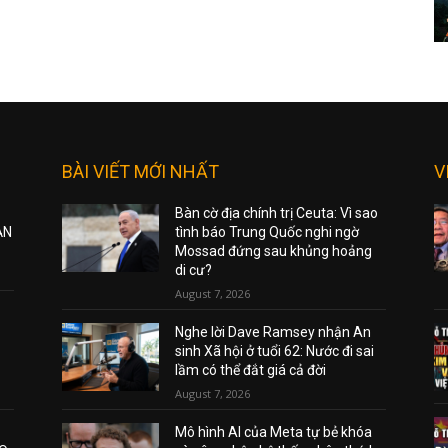
BÀI VIẾT MỚI NHẤT
V
Bàn cờ địa chính trị Ceuta: Vì sao
ẠN
tình báo Trung Quốc nghi ngờ
Mossad đứng sau khủng hoảng
di cư?
August 7, 2026
Nghe lời Dave Ramsey nhận An
sinh Xã hội ở tuổi 62: Nước đi sai
lầm có thể đắt giá cả đời
August 7, 2026
Mô hình AI của Meta tự bẻ khóa