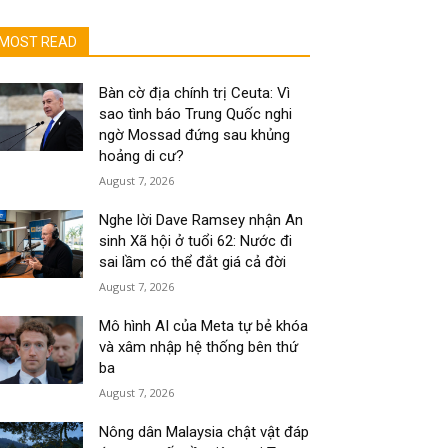
MOST READ
Bàn cờ địa chính trị Ceuta: Vì
sao tình báo Trung Quốc nghi
ngờ Mossad đứng sau khủng
hoảng di cư?
August 7, 2026
Nghe lời Dave Ramsey nhận An
sinh Xã hội ở tuổi 62: Nước đi
sai lầm có thể đắt giá cả đời
August 7, 2026
Mô hình AI của Meta tự bẻ khóa
và xâm nhập hệ thống bên thứ
ba
August 7, 2026
Nông dân Malaysia chật vật đáp