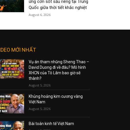
ứng cơn sốt sầu riêng tại Trung
Quốc giữa thời tiết khắc nghiệt
August 6, 2026
IDEO MỚI NHẤT
Vụ án tham nhũng Sheng Thao –
David Duong đi về đâu? Mô hình
XHCN của Tô Lâm bao giờ sẽ
thành?
August 5, 2026
Khủng hoảng kim cương vàng
Việt Nam
August 5, 2026
Bài toán kinh tế Việt Nam